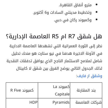
مترو أنفاق القاهرة.
وتخطيط مدينتي السادات و6 أكتوبر.
وكمبوند ركان في دبي.
هل شقق R7 ام R5 العاصمة الإدارية؟
نظر إلى الثورة العمرانية التي تشهدها العاصمة الادارية
في الآونة الاخيرة هدفنا في نيو ستارت هو منحك تحليل
شامل لملامح الاستثمار الناجح الذي يوافق تدفقات النقدية
لذلك الجدول التالي يوضح الفرق بين شقق لا كابيتال
وشقق ار فايف
:
كمبوند La
بند المقارنة
كمبوند R Five
Capitale
شركات العاصمة
Pyramids
HDP