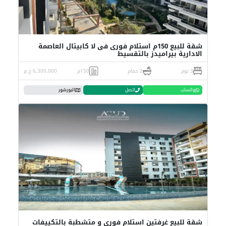
شقة للبيع 150م استلام فورى فى لا كابيتال العاصمة
الادارية بيراميدز بالتقسيط
3 نوم
2 حمام
150م
6,300,000 ج.م
واتساب
اتصل
البورشور
شقة للبيع غرفتين استلام فورى و متشطبة بالتكييفات