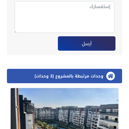
أرسل
وحدات مرتبطة بالمشروع [3 وحدات]