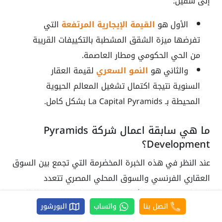
إلى شقين:
الأول هو
القيمة الإيجارية المرتفعة
التي
تفرضها ميزة الشقق المشطبة بالتكييفات القريبة
من الحي الحكومي ومطار العاصمة.
والثاني هو
النمو السعري
لقيمة العقار
السنوية نتيجة اكتمال تشغيل المعالم الحيوية
المحيطة بـ La Capital Pyramids بشكل كامل.
ما هي سابقة اعمال شركة Pyramids
Development؟
عند النظر في هذه الخبرة المخضرمة التي تجمع بين السوق
العقاري الفرنسي والسوق المحلي المصري تتعدد
المشاريع وتتعاظم الأرباح مع هذا المطور والجدول التالي
اتصل بنا
واتساب
البورشور
يوضح ابرز مشاريع محفظة اعمال بيراميدز