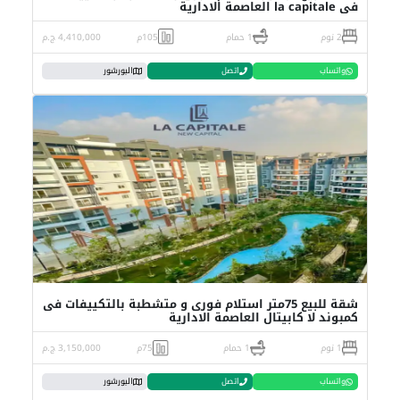
فى la capitale العاصمة الادارية
2 نوم
1 حمام
105م
4,410,000 ج.م
واتساب
اتصل
البورشور
شقة للبيع 75متر استلام فورى و متشطبة بالتكييفات فى
كمبوند لا كابيتال العاصمة الادارية
1 نوم
1 حمام
75م
3,150,000 ج.م
واتساب
اتصل
البورشور