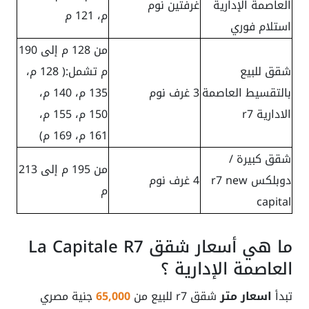
العاصمة الإدارية
غرفتين نوم
م، 121 م
استلام فوري
من 128 م إلى 190
شقق للبيع
م تشمل:( 128 م،
بالتقسيط العاصمة
3 غرف نوم
135 م، 140 م،
الادارية r7
150 م، 155 م،
161 م، 169 م)
شقق كبيرة /
من 195 م إلى 213
دوبلكس r7 new
4 غرف نوم
م
capital
ما هي أسعار شقق La Capitale R7
العاصمة الإدارية ؟
تبدأ
اسعار متر
شقق r7 للبيع من
65,000
جنية مصري