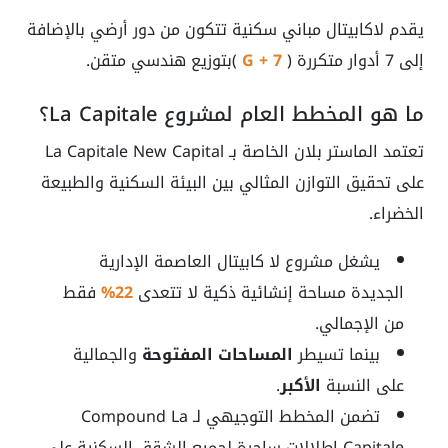
يقدم لاكابيتال مباني سكنية تتكون من دور أرضي بالإضافة
إلى 7 أدوار متكررة (
G + 7
)بتوزيع هندسي متقن.
ما هو المخطط العام لمشروع La Capitale؟
تعتمد الماستر بلان الخاصة بـ La Capitale New Capital
على تحقيق التوازن المثالي بين البيئة السكنية والطبيعة
الخضراء.
يشغل مشروع لا كابيتال العاصمة الإدارية
الجديدة مساحة إنشائية ذكية لا تتعدى
22%
فقط
من الإجمالي.
بينما تسيطر
المساحات المفتوحة
والجمالية
على النسبة
الأكبر
.
تضمن المخطط التوجيهي لـ Compound La
Capitale إطلالات ساحرة لجميع الشقق السكنية على