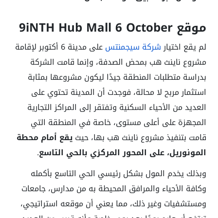
موقع 9iNTH Hub Mall 6 October
لم يقع اختيار
شركة سيجمنتس
على مدينة 6 أكتوبر لإقامة
مشروع ناينث هب بمحض الصدفة، وإنما قامت الشركة
بدراسة متطلبات المنطقة جيدًا ليكون مشروعها بمثابة
استثمار مربح لا محالة، فوجدت أن المدينة تحتوي على
العديد من الأحياء السكنية وتفتقر إلى المراكز التجارية
المجهزة على أعلى مستوى، خاصة في المنطقة التي
قامت بتنفيذ مشروع ناينث هب بها، حيث
يقع أمام محطة
المونوريل، على المحور المركزي بالحي التاسع
.
وبذلك يخدم المول بشكل رئيسي الحي التاسع بأكمله
وكافة الأحياء والمرافق المحيطة به من مدارس، جامعات
ومستشفيات وغير ذلك، مما يعني أن موقعه استراتيجي،