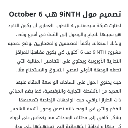
تصميم مول 9iNTH هب 6 October
اختارت شركة سيجمنتس 4 للتطوير العقاري أن يكون التفرد
هو سبيلها للنجاح والوصول إلى القمة في أسرع وقت،
ولذلك استعانت بأكفأ المصممين والمعماريين لوضع تصميم
مشروع 9iNTH هب 6 أكتوبر، كي يكون مضاهيًا للمراكز
التجارية الأوروبية ويحتوي على التفاصيل المثالية التي
تجعله الوجهة الأولى لمحبي التسوق والاستمتاع معًا.
حيث يحتوي المول على الساحات الواسعة المقام عليها
العديد من الأنشطة التجارية والترفيهية، كما يضم المباني
ذات الطراز الراقي، حيث الواجهات الزجاجية بتصميمها
الفخم والتي في الوقت ذاته تضمن وصول أشعة الشمس
بشكل كافي إلى مختلف الوحدات، مما ينعكس على أجواء
كل منها والطاقة الكهربائية التي تستهلكها على مدار