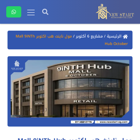
الرئيسية
/
مشاريع 6 أكتوبر
/
مول ناينث هب اكتوبر Mall 9iNTh
Hub October