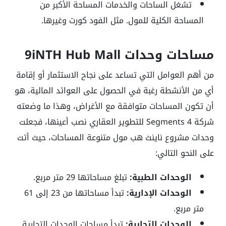
تشغل الساحات والخدمات المساحة الأكبر من
المساحة الكلية للمول. مثل الفود كورت وغيرها.
مساحات وحدات 9iNTH Hub Mall
من أهم العوامل التي تساعد على نجاح الاستثمار أو إقامة
أي من الأنشطة رغبة في الحصول على العوائد المالية، هو
أن تكون المساحات متوافقة مع الأغراض، وهذا ما وضعته
شركة Segments 4 للتطوير العقاري نصب أعينها، فجعلت
وحدات مشروع ناينث هب مول متنوعة المساحات، حيث أتت
على النحو التالي:
الوحدات الطبية:
تبلغ مساحاتها 29 متر مربع.
الوحدات الإدارية:
تبدأ مساحاتها من 23 إلى 61
متر مربع.
الوحدات التجارية:
تبدأ مساحات الوحدات التجارية