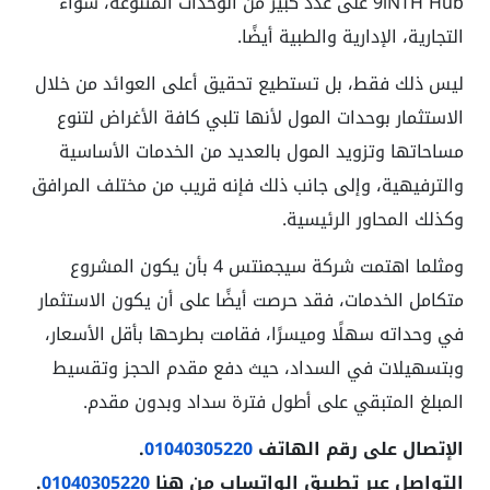
9iNTH Hub على عدد كبير من الوحدات المتنوعة، سواء
التجارية، الإدارية والطبية أيضًا.
ليس ذلك فقط، بل تستطيع تحقيق أعلى العوائد من خلال
الاستثمار بوحدات المول لأنها تلبي كافة الأغراض لتنوع
مساحاتها وتزويد المول بالعديد من الخدمات الأساسية
والترفيهية، وإلى جانب ذلك فإنه قريب من مختلف المرافق
وكذلك المحاور الرئيسية.
ومثلما اهتمت شركة سيجمنتس 4 بأن يكون المشروع
متكامل الخدمات، فقد حرصت أيضًا على أن يكون الاستثمار
في وحداته سهلًا وميسرًا، فقامت بطرحها بأقل الأسعار،
وبتسهيلات في السداد، حيث دفع مقدم الحجز وتقسيط
المبلغ المتبقي على أطول فترة سداد وبدون مقدم.
الإتصال على رقم الهاتف
01040305220
.
التواصل عبر تطبيق الواتساب من هنا
01040305220
.