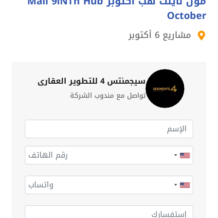
مول ناينث هب اكتوبر Mall 9iNTh Hub
October
مشاريع 6 أكتوبر
سيجمنتس 4 للتطوير العقاري
تواصل مع مندوب الشركة