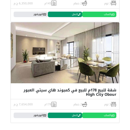
3 نوم
2 حمام
145م
6,350,000 ج.م
واتساب
اتصل
البورشور
شقة للبيع 178م للبيع في كمبوند هاي سيتي العبور
High City Obour
3 نوم
2 حمام
178م
7,654,000 ج.م
واتساب
اتصل
البورشور