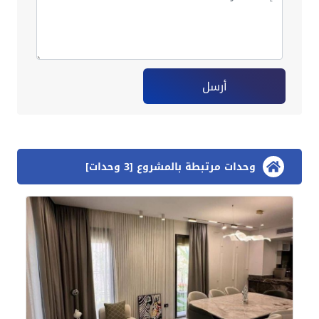
أرسل
وحدات مرتبطة بالمشروع [3 وحدات]