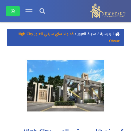
الرئيسية
/
مدينة العبور
/
كمبوند هاي سيتي العبور High City
Obour