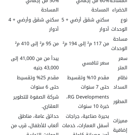
المساحة
60% من إجمالي
50% من إجمالي
الخضراء
المساحة
المساحة
نوع
سكني شقق أرضي + 5
سكني شقق وأرضي + 4
الوحدات
أدوار
أدوار
مساحة
من 117 م² إلى 194 م²
من 95 م² إلى 410 م²
الوحدات
سعر
يبدأ من من 41,000 إلى
سعر تنافسي
المتر
43,000 جنيه
نظام
مقدم 10% وتقسيط
مقدم 25% وتقسيط
السداد
حتى 7 سنوات
حتى 6 سنوات
RG Developments،
شركة الصفوة للتطوير
المطور
خبرة 10 سنوات
العقاري.
بحيرة صناعية، جراجات
حدائق عامة، مناطق
مميزات
أسفل العمارات، خدمات
ألعاب للأطفال، قرب من
إضافية
أمن وصيانة كاملة
المولات التجارية