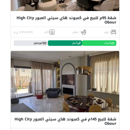
شقة 95م للبيع في كمبوند هاي سيتي العبور High City
Obour
2 نوم
1 حمام
95م
3,950,000 ج.م
واتساب
اتصل
البورشور
شقة للبيع 145م في كمبوند هاي سيتي العبور High City
Obour