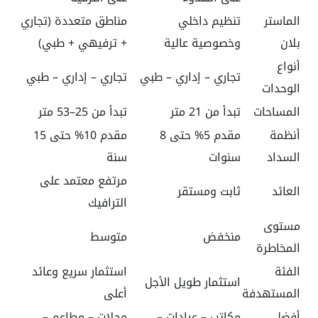
الماستر
تنظيم داخلي
مناطق متعددة (تجاري
بلان
وخصوصية عالية
+ ترفيهي + طبي)
أنواع
تجاري – إداري – طبي
تجاري – إداري – طبي
الوحدات
المساحات
تبدأ من 21 متر
تبدأ من 25–53 متر
أنظمة
مقدم 5% حتى 8
مقدم 10% حتى 15
السداد
سنوات
سنة
مرتفع معتمد على
العائد
ثابت ومستقر
الترافيك
مستوى
منخفض
متوسط
المخاطرة
الفئة
استثمار سريع وعائد
استثمار طويل الأجل
المستهدفة
أعلى
أفضل
مكاتب – عيادات –
محلات – مطاعم –