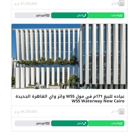
183م
37,230,000 ج.م
واتساب
اتصل
البورشور
عياده للبيع 171م في مول W55 واتر واي القاهرة الجديدة
W55 Waterway New Cairo
171م
34,230,000 ج.م
واتساب
اتصل
البورشور