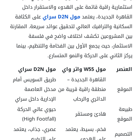
استثمارية راقية قائمة على الهدوء والاستقرار داخل
القاهرة الجديدة، يعتمد
مول D2N سراي
على الكثافة
السكانية والترافيك العالي لتحقيق عوائد سريعة. المقارنة
بين المشروعين تكشف اختلاف واضح في فلسفة
الاستثمار، حيث يجمع الأول بين الفخامة والتنظيم، بينما
يركز الثاني على الحركة والنمو المتسارع.
العنصر
مول W55 واتر واي
مول D2N سراي
القاهرة الجديدة –
طريق السويس أمام
الموقع
منطقة راقية قريبة من
مدخل العاصمة
الدائري والرحاب
الإدارية داخل سراي
طبيعة
حيوي عالي الحركة
هادئ ومستقر
الموقع
(High Footfall)
فخم، بسيط، يعتمد
عصري، جذاب، يعتمد
التصميم
على الهدوء
على الترفيه