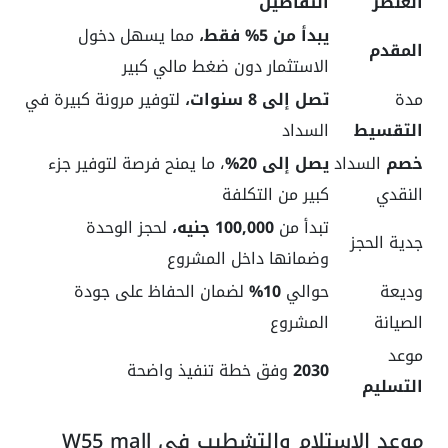
العنصر
التفاصيل
يبدأ من 5% فقط،
مما يسهل دخول
المقدم
الاستثمار دون ضغط مالي كبير
مدة
تصل إلى 8 سنوات،
لتوفير مرونة كبيرة في
التقسيط
السداد
خصم
السداد
يصل إلى 20%
، ما يمنح فرصة لتوفير جزء
النقدي
كبير من التكلفة
تبدأ من
100,000 جنيه،
لحجز الوحدة
جدية الحجز
وضمانها داخل المشروع
وديعة
حوالي
10%
لضمان الحفاظ على جودة
الصيانة
المشروع
موعد
2030
وفق خطة تنفيذ واضحة
التسليم
موعد الاستلام والتشطيب في W55 mall