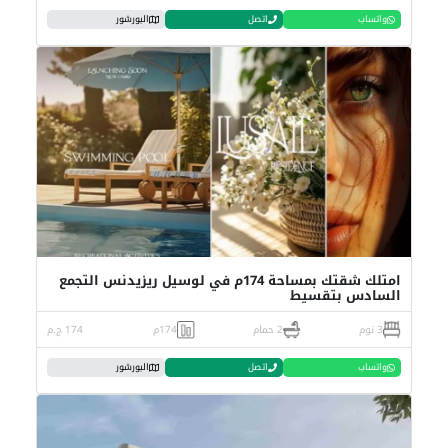
واتساب
اتصل
البورشور
امتلك شقتك بمساحة 174م في لوسيل ريزيدنس التجمع
السادس بتقسيط
3 نوم
2 حمام
174م
174 ج.م
واتساب
اتصل
البورشور