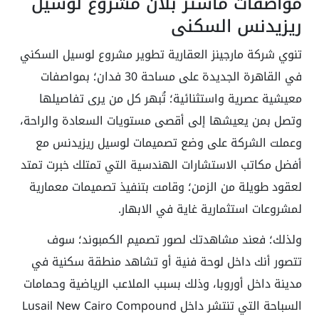
مواصفات ماستر بلان مشروع لوسيل
ريزيدنس السكني
تنوي شركة مارجينز العقارية تطوير مشروع لوسيل السكني
في القاهرة الجديدة على مساحة 30 فدان؛ بمواصفات
معيشية عصرية واستثنائية؛ تُبهر كل من يرى تفاصيلها
وتصل بمن يعيشها إلى أقصى مستويات السعادة والراحة،
وعملت الشركة على وضع تصميمات لوسيل ريزيدنس مع
أفضل مكاتب الاستشارات الهندسية التي تمتلك خبرت تمتد
لعقود طويلة من الزمن؛ وقامت بتنفيذ تصميمات معمارية
لمشروعات استثمارية غاية في الابهار.
ولذلك؛ فعند مشاهدتك لصور تصميم الكمبوند؛ سوف
تتصور أنك داخل لوحة فنية أو تشاهد منطقة سكنية في
مدينة داخل أوروبا، وذلك بسبب الملاعب الرياضية وحمامات
السباحة التي تنتشر داخل Lusail New Cairo Compound