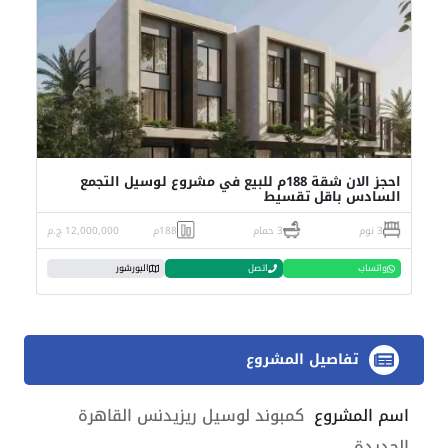
احجز الان شقة 188م للبيع في مشروع لوسيل التجمع
السادس باقل تقسيط
3 نوم
3 حمام
188م
12,000,000 ج.م
واتساب
اتصل
البورشور
تفاصيل المشروع
اسم المشروع
كمبوند لوسيل ريزيدنس القاهرة
الجديدة