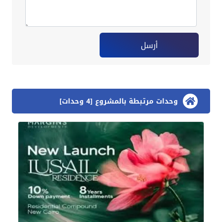
أرسل
وحدات مرتبطة بالمشروع [4 وحدات]