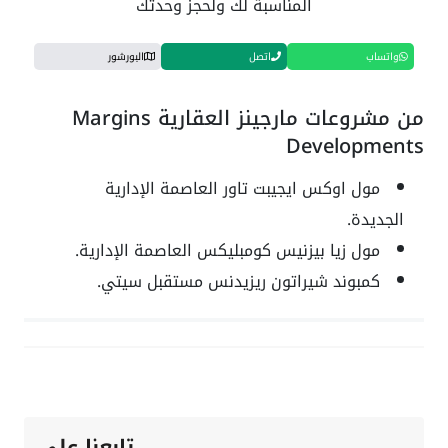
المناسبة لك ولحجز وحدتك
واتساب
اتصل
البورشور
من مشروعات مارجينز العقارية Margins
Developments
مول اوكس ايجيبت تاور العاصمة الإدارية
الجديدة.
مول زيا بيزنيس كومبليكس العاصمة الإدارية.
كمبوند شيراتون ريزيدنس مستقبل سيتي.
تابعنا علي