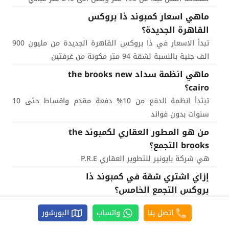
ماهي اسعار كمبوند ذا بروكس
القاهرة الجديدة؟
تبدأ الاسعار في ذا بروكس القاهرة الجديدة من مليون 900
الف جنية بالنسبة لشقة 94 متر مكونة من غرفتين
ماهي انظمة سداد the brooks new
cairo؟
تبتدأ انظمة الدفع من 10% دفعة مقدم واقساط حتى 10
سنوات بدون فوائد
من هو المطور العقاري لكمبوند the
brooks التجمع؟
هي شركة بايونير للتطوير العقاري P.R.E
إزاي اشتري شقة في كمبوند ذا
بروكس التجمع الخامس؟
دلوقتي تقدر تشتري شقة في كمبوند ذا بروكس التجمع
اتصل بنا
واتساب
البورشور
الخامس من خلال التواصل مع احد مسؤلي مبيعات شركة