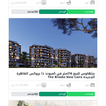
3 نوم
2 حمام
145م
8,650,000 ج.م
واتساب
اتصل
البورشور
بنتهاوس للبيع 216متر في كمبوند ذا بروكس القاهرة
الجديدة The Brooks New Cairo
4 نوم
3 حمام
216م
13,700,000 ج.م
واتساب
اتصل
البورشور