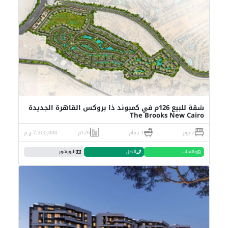
شقة للبيع 126م في كمبوند ذا بروكس القاهرة الجديدة
The Brooks New Cairo
2 نوم
1 حمام
126م
7,300,000 ج.م
واتساب
اتصل
البورشور