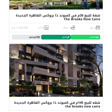
شقة للبيع 26م في كمبوند ذا بروكس القاهرة الجديدة
The Brooks New Cairo
2 نوم
1 حمام
126م
7,300,000 ج.م
واتساب
اتصل
البورشور
شقه للبيع 145م في كمبوند ذا بروكس القاهرة الجديدة
the brooks new cairo