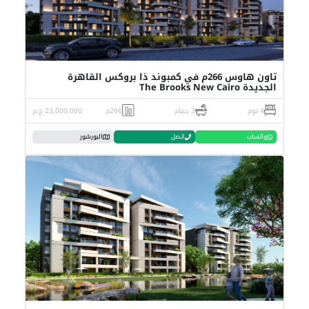
تاون هاوس 266م في كمبوند ذا بروكس القاهرة
الجديدة The Brooks New Cairo
4 نوم
3 حمام
266م
23,000,000 ج.م
واتساب
اتصل
البورشور