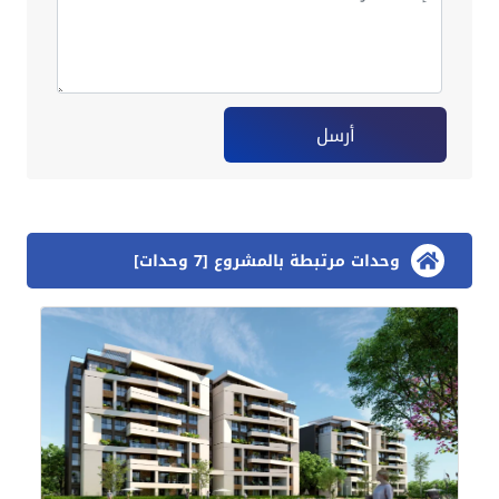
أرسل
وحدات مرتبطة بالمشروع [7 وحدات]