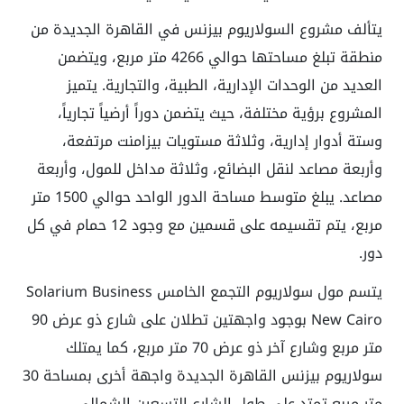
يتألف مشروع السولاريوم بيزنس في القاهرة الجديدة من
منطقة تبلغ مساحتها حوالي 4266 متر مربع، ويتضمن
العديد من الوحدات الإدارية، الطبية، والتجارية. يتميز
المشروع برؤية مختلفة، حيث يتضمن دوراً أرضياً تجارياً،
وستة أدوار إدارية، وثلاثة مستويات بيزامنت مرتفعة،
وأربعة مصاعد لنقل البضائع، وثلاثة مداخل للمول، وأربعة
مصاعد. يبلغ متوسط مساحة الدور الواحد حوالي 1500 متر
مربع، يتم تقسيمه على قسمين مع وجود 12 حمام في كل
دور.
يتسم مول سولاريوم التجمع الخامس Solarium Business
New Cairo بوجود واجهتين تطلان على شارع ذو عرض 90
متر مربع وشارع آخر ذو عرض 70 متر مربع، كما يمتلك
سولاريوم بيزنس القاهرة الجديدة واجهة أخرى بمساحة 30
متر مربع تمتد على طول الشارع التسعين الشمالي.