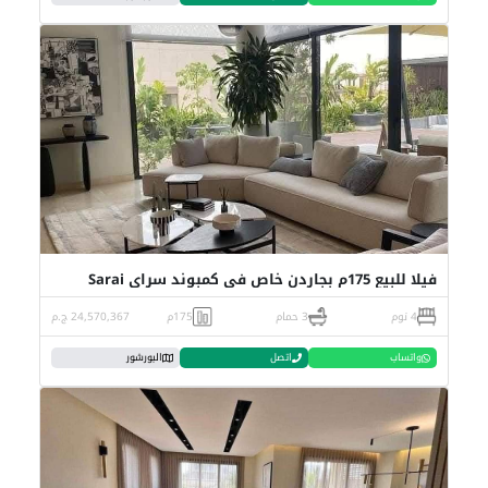
فيلا للبيع 175م بجاردن خاص في كمبوند سراي Sarai
4 نوم
3 حمام
175م
24,570,367 ج.م
واتساب
اتصل
البورشور