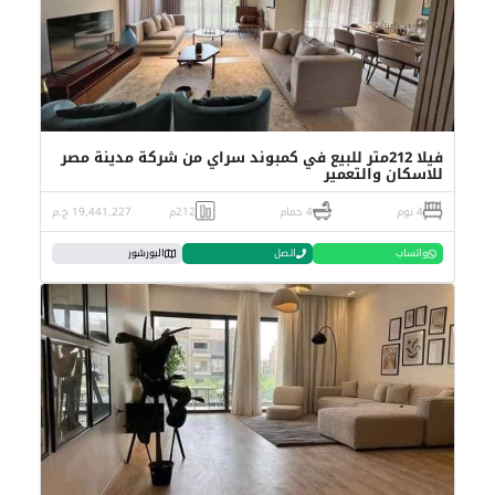
فيلا 212متر للبيع في كمبوند سراي من شركة مدينة مصر
للاسكان والتعمير
4 نوم
4 حمام
212م
19,441,227 ج.م
واتساب
اتصل
البورشور