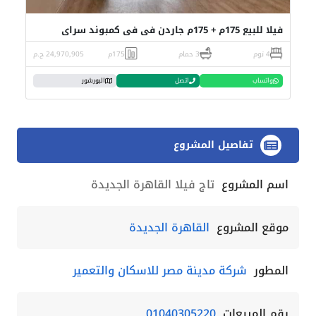
فيلا للبيع 175م + 175م جاردن في في كمبوند سراي
4 نوم
3 حمام
175م
24,970,905 ج.م
واتساب
اتصل
البورشور
تفاصيل المشروع
اسم المشروع
تاج فيلا القاهرة الجديدة
موقع المشروع
القاهرة الجديدة
المطور
شركة مدينة مصر للاسكان والتعمير
رقم المبيعات
01040305220