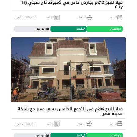
فيلا للبيع 212م بجاردن خاص في كمبوند تاج سيتي Taj
City
3 نوم
3 حمام
212م
20,505,445 ج.م
واتساب
اتصل
البورشور
فيلا للبيع 206م في التجمع الخامس بسعر مميز مع شركة
مدينة مصر
4 نوم
3 حمام
206م
17,000,000 ج.م
واتساب
اتصل
البورشور