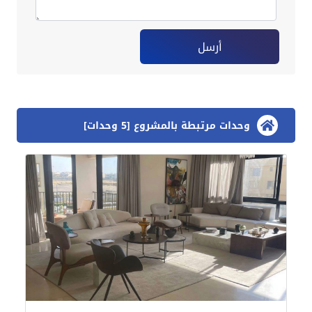
أرسل
وحدات مرتبطة بالمشروع [5 وحدات]