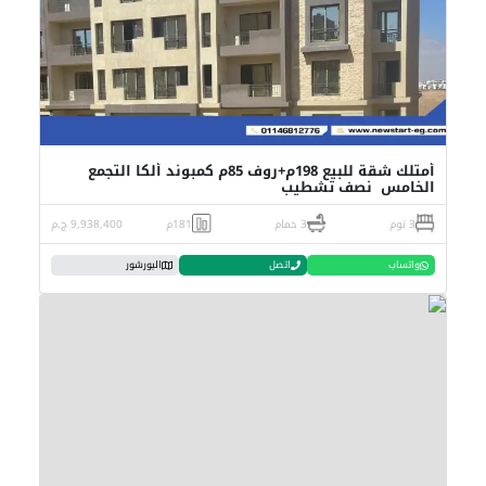
أمتلك شقة للبيع 198م+روف 85م كمبوند ألكا التجمع
الخامس نصف تشطيب
3 نوم
3 حمام
181م
9,938,400 ج.م
واتساب
اتصل
البورشور