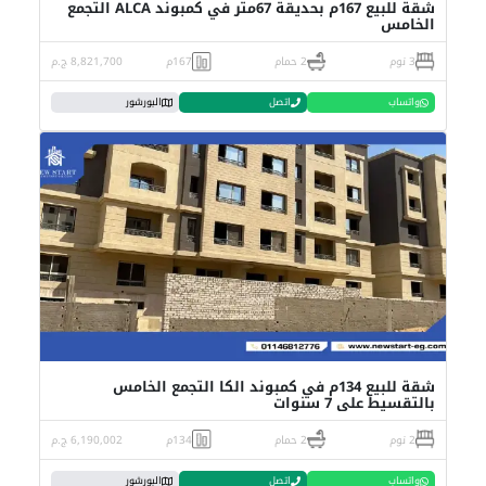
شقة للبيع 167م بحديقة 67متر في كمبوند ALCA التجمع
الخامس
3 نوم
2 حمام
167م
8,821,700 ج.م
واتساب
اتصل
البورشور
شقة للبيع 134م في كمبوند الكا التجمع الخامس
بالتقسيط على 7 سنوات
2 نوم
2 حمام
134م
6,190,002 ج.م
واتساب
اتصل
البورشور