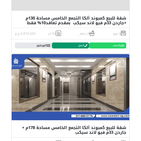
شقة للبيع كمبوند ألكا التجمع الخامس مساحة 130م
+جاردن 33م فيو لاند سيكب بمقدم تعاقد10% فقط
2 نوم
2 حمام
130م
6,870,600 ج.م
واتساب
اتصل
البورشور
شقة للبيع كمبوند ألكا التجمع الخامس مساحة 178م +
جاردن 33م فيو لاند سيكب