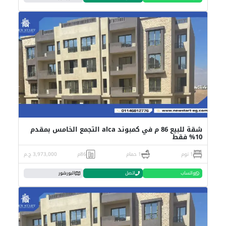
شقة للبيع 86 م في كمبوند alca التجمع الخامس بمقدم
10% فقط
1 نوم
1 حمام
86م
3,973,000 ج.م
واتساب
اتصل
البورشور