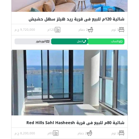
شالية 120م للبيع في قرية ريد هيلز سهل حشيش
3 نوم
2 حمام
120م
9,720,000 ج.م
واتساب
اتصل
البورشور
شالية 80م للبيع في قرية Red Hills Sahl Hasheesh
2 نوم
2 حمام
80م
8,200,000 ج.م