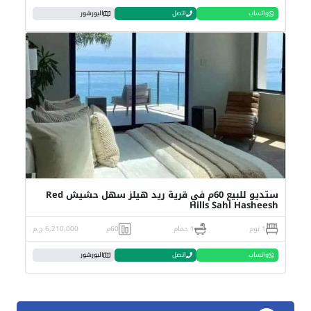
واتساب
اتصل
البورشور
ستديو للبيع 60م في قرية ريد هيلز سهل حشيش Red
Hills Sahl Hasheesh
1 نوم
1 حمام
60م
6,210,000 ج.م
واتساب
اتصل
البورشور