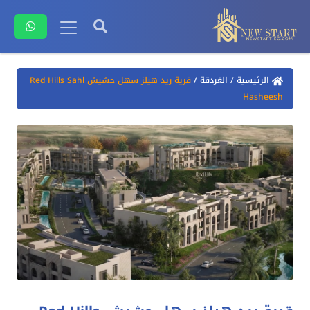
الرئيسية
/
الغردقة
/
قرية ريد هيلز سهل حشيش Red Hills Sahl
Hasheesh