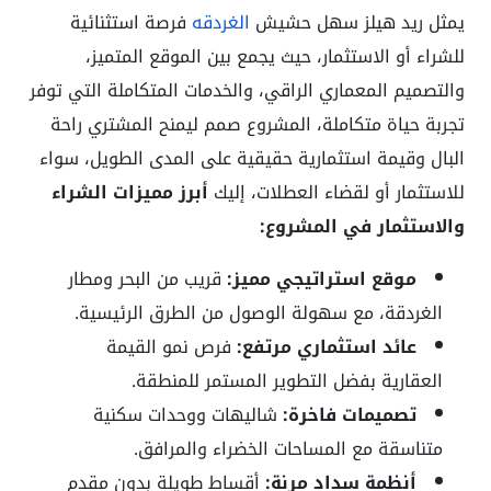
يمثل ريد هيلز سهل حشيش
الغردقه
فرصة استثنائية
للشراء أو الاستثمار، حيث يجمع بين الموقع المتميز،
والتصميم المعماري الراقي، والخدمات المتكاملة التي توفر
تجربة حياة متكاملة، المشروع صمم ليمنح المشتري راحة
البال وقيمة استثمارية حقيقية على المدى الطويل، سواء
للاستثمار أو لقضاء العطلات، إليك
أبرز مميزات الشراء
والاستثمار في المشروع:
موقع استراتيجي مميز:
قريب من البحر ومطار
الغردقة، مع سهولة الوصول من الطرق الرئيسية.
عائد استثماري مرتفع:
فرص نمو القيمة
العقارية بفضل التطوير المستمر للمنطقة.
تصميمات فاخرة:
شاليهات ووحدات سكنية
متناسقة مع المساحات الخضراء والمرافق.
أنظمة سداد مرنة:
أقساط طويلة بدون مقدم