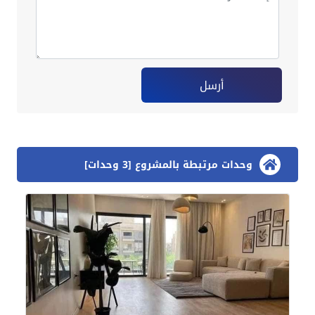
أرسل
وحدات مرتبطة بالمشروع [3 وحدات]