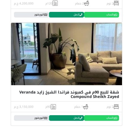
2 نوم
2 حمام
120م
4,200,000 ج.م
واتساب
اتصل
البورشور
شقة للبيع 90م في كمبوند فراندا الشيخ زايد Veranda
Compound Sheikh Zayed
2 نوم
1 حمام
90م
3,150,000 ج.م
واتساب
اتصل
البورشور