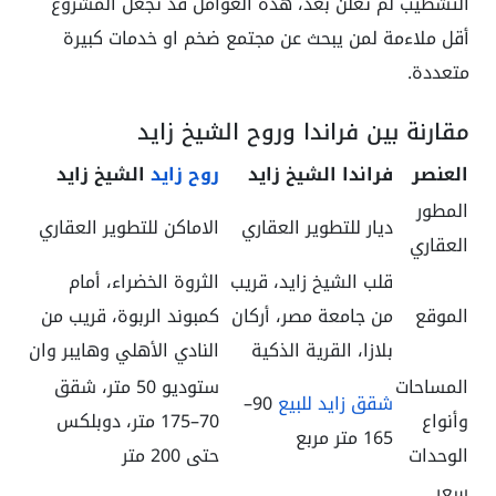
التشطيب لم تعلن بعد، هذه العوامل قد تجعل المشروع
أقل ملاءمة لمن يبحث عن مجتمع ضخم او خدمات كبيرة
متعددة.
مقارنة بين فراندا وروح الشيخ زايد
العنصر
فراندا الشيخ زايد
روح زايد
الشيخ زايد
المطور
ديار للتطوير العقاري
الاماكن للتطوير العقاري
العقاري
قلب الشيخ زايد، قريب
الثروة الخضراء، أمام
الموقع
من جامعة مصر، أركان
كمبوند الربوة، قريب من
بلازا، القرية الذكية
النادي الأهلي وهايبر وان
المساحات
ستوديو 50 متر، شقق
شقق زايد للبيع
90–
وأنواع
70–175 متر، دوبلكس
165 متر مربع
الوحدات
حتى 200 متر
سعر