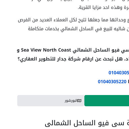
 وهذه احد مزايا القرية.
احل الشمالي بتنوع وحداتها مما جعلها تتيح لكل العملاء العديد من الفرص
ن شاليه للبيع في الساحل الشمالي بخدمات متكاملة
إذا كان لديك أي استفسار عن أسعار قرية سي فيو الساحل الشمالي Sea View North Coast و
د، هل تبحث عن ارقام شركة جدار للتطوير العقاري؟
0104030
ا
01040305220
البورشور
 سي فيو الساحل الشمالي