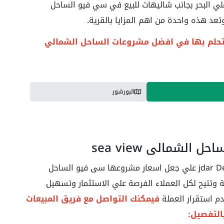
ي البحر بجانب شاليهات للبيع في سي فيو الساحل
عد هذه واحدة من اهم المزايا بالقرية.
ي تحلم بها في افضل مشروعات الساحل الشمالي
البورشور
الشمالي sea ​​view
حرصت شركة جدار للتطوير العقاري jdar Development علي جعل اسعار مشروعها سى فيو الساحل
sea ​​view تنافسية للغاية وتتيح لكل العملاء الفرصة علي الاستثمار وتسهيل
دم استقرار العملة
فيمكنك التواصل مع فريق المبيعات
التفصيل: