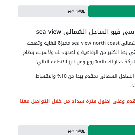
البورشور
و الساحل الشمالي sea ​​view
تعتبر انظمة التقسيط داخل سى فيو الساحل الشمالى sea ​​view north coast مميزة للغاية وتمنحك
 بها الكثير من الرفاهية والهدوء لك ولأسرتك بنظام
ة جدار لك بالمشروع ومن ابرز الانظمة التالي:
احصل الان علي شاليه للبيع في سى فيو الساحل الشمالى بمقدم يبدا من 10% والاقساط
قدم وعلى اطول فترة سداد من خلال التواصل معنا
البورشور