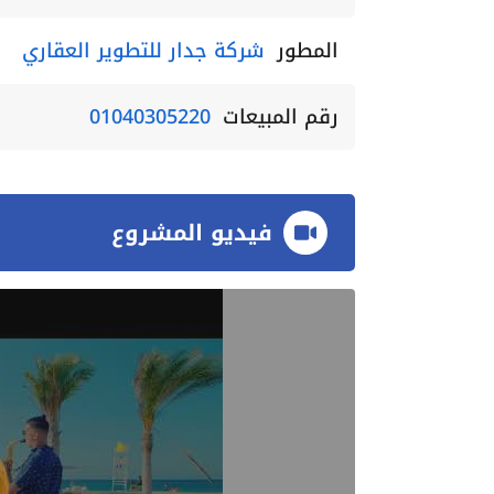
المطور
شركة جدار للتطوير العقاري
رقم المبيعات
01040305220
فيديو المشروع