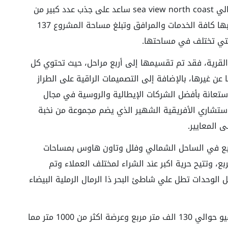
تصاميم البيوت في قرية سي فيو الساحل الشمالي sea ​​view north coast ساعد على جذب عدد كبير من
الافراد الراغبين في الحصول علي وحدة ساحلية بها كافة الخدمات والمرافق وتبلغ مساحة المشروع 137
لتي تختلف في مساحتها.
القرية، فقد تم تقسيمها إلى أربع مراحل، حيث تحتوي كل
عن غيرها، بالإضافة إلى التصميمات الراقية على الطراز
ستعانة بأفضل الشركات الإيطالية والروسية في مجال
لاستشاري الأفريقية الشهير الذي يضم مجموعة من نخبة
 المعايير.
بيع في الساحل الشمالي وفلل وتاون هاوس بمساحات
اوح بين 72 متر مربع وحتى 360 متر مربع، وتتيح حرية اكبر عند الشراء لمختلف العملاء وتم
لوحدات تطل علي شاطئ البحر ذا الرمال الرملية البيضاء
كما يصل طول الشاطئ الواقع عليه قرية سي فيو حوالي 130 الف متر مربع وعرضة اكثر من 1000 متر مما