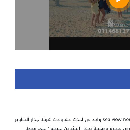
sea ​​view north coast واحد من احدث مشروعات شركة جدار للتطوير
jd حيث تقع بقطعه ارض مميزة وضخمة تجعل الكثيرين يحصلون علي فرصة