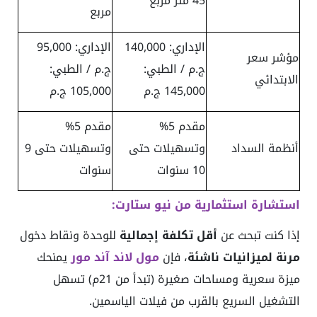
45 متر مربع
مربع
الإداري: 140,000
الإداري: 95,000
مؤشر سعر
ج.م / الطبي:
ج.م / الطبي:
الابتدائي
145,000 ج.م
105,000 ج.م
مقدم 5%
مقدم 5%
أنظمة السداد
وتسهيلات حتى
وتسهيلات حتى 9
10 سنوات
سنوات
استشارة استثمارية من نيو ستارت:
إذا كنت تبحث عن
أقل تكلفة إجمالية
للوحدة ونقاط دخول
مرنة لميزانيات ناشئة
، فإن
مول لاند آند مور
يمنحك
ميزة سعرية ومساحات صغيرة (تبدأ من 21م) تسهل
التشغيل السريع بالقرب من فيلات الياسمين.