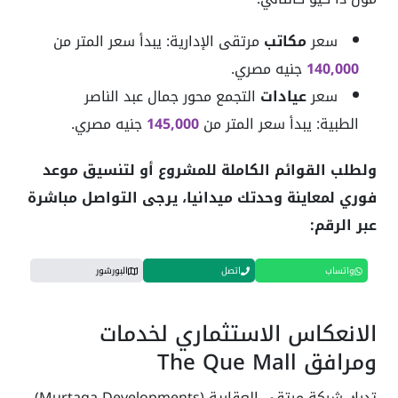
سعر
مكاتب
مرتقى الإدارية: يبدأ سعر المتر من
140,000
جنيه مصري.
سعر
عيادات
التجمع محور جمال عبد الناصر
الطبية: يبدأ سعر المتر من
145,000
جنيه مصري.
ولطلب القوائم الكاملة للمشروع أو لتنسيق موعد
فوري لمعاينة وحدتك ميدانيا، يرجى التواصل مباشرة
عبر الرقم:
واتساب
اتصل
البورشور
الانعكاس الاستثماري لخدمات
ومرافق The Que Mall
تدرك شركة مرتقى العقارية (Murtaqa Developments)