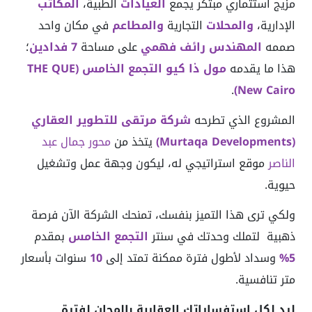
مزيج استثماري مبتكر يجمع
العيادات
الطبية،
المكاتب
الإدارية،
والمحلات
التجارية
والمطاعم
في مكان واحد
صممه
المهندس رائف فهمي
على مساحة
7 فدادين
؛
هذا ما يقدمه
مول ذا كيو التجمع الخامس (THE QUE
.
New Cairo)
المشروع الذي تطرحه
شركة مرتقى للتطوير العقاري
(Murtaqa Developments)
يتخذ من
محور جمال عبد
الناصر
موقع استراتيجي له، ليكون وجهة عمل وتشغيل
حيوية.
ولكي ترى هذا التميز بنفسك، تمنحك الشركة الآن فرصة
ذهبية لتملك وحدتك في سنتر
التجمع الخامس
بمقدم
5%
وسداد لأطول فترة ممكنة تمتد إلى
10
سنوات بأسعار
متر تنافسية.
لرد لكل استفساراتك العقارية بالمجان لفترة