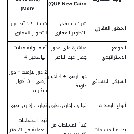
QUE New Cairo)
More)
شركة مرتقى
شركة لاند آند مور
المطور العقاري
للتطوير العقاري
للتطوير العقاري
الموقع
مباشرة على محور
أمام بوابة فيلات
الاستراتيجي
جمال عبد الناصر
الياسمين 4
2 دور بيزمنت + دور
دور أرضي + 4 أدوار
الهيكل الإنشائي
أرضي + 3 أدوار
علوية
متكررة
أنواع الوحدات
تجاري، إداري، طبي
تجاري، إداري، طبي
تبدأ المساحات
تبدأ المساحات من
بداية المساحات
العملية من 21 متر