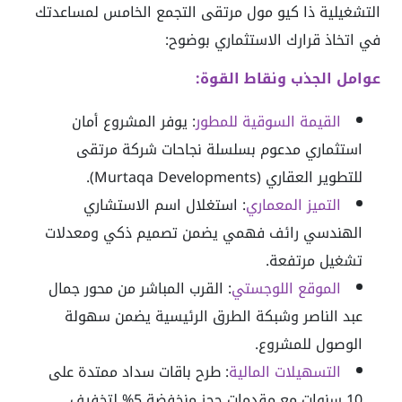
التشغيلية ذا كيو مول مرتقى التجمع الخامس لمساعدتك
في اتخاذ قرارك الاستثماري بوضوح:
عوامل الجذب ونقاط القوة:
القيمة السوقية للمطور
: يوفر المشروع أمان
استثماري مدعوم بسلسلة نجاحات شركة مرتقى
للتطوير العقاري (Murtaqa Developments).
التميز المعماري
: استغلال اسم الاستشاري
الهندسي رائف فهمي يضمن تصميم ذكي ومعدلات
تشغيل مرتفعة.
الموقع اللوجستي
: القرب المباشر من محور جمال
عبد الناصر وشبكة الطرق الرئيسية يضمن سهولة
الوصول للمشروع.
التسهيلات المالية
: طرح باقات سداد ممتدة على
10 سنوات مع مقدمات حجز منخفضة 5% لتخفيف