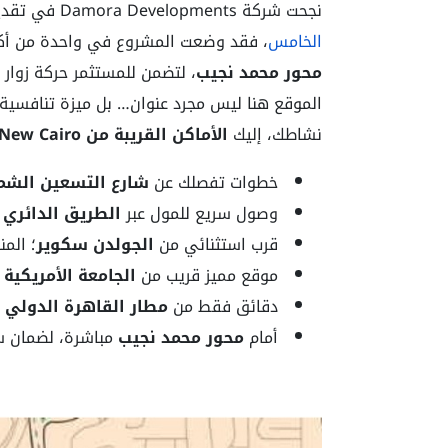
نجحت شركة Damora Developments
في تقديم
الخامس
، فقد وضعت المشروع في واحدة من أكثر
محور محمد نجيب
، لتضمن للمستثمر حركة زوا
الموقع هنا ليس مجرد عنوان… بل ميزة تنافسي
نشاطك، إليك
الأماكن القريبة من N5 Mall New Cairo:
خطوات تفصلك عن
شارع التسعين الشم
وصول سريع للمول عبر
الطريق الدائري
خ
قرب استثنائي من
الجولدن سكوير
؛ المن
موقع مميز قريب من
الجامعة الأمريكية
و
دقائق فقط من
مطار القاهرة الدولي
م
أمام
محور محمد نجيب
مباشرة، لضمان سه