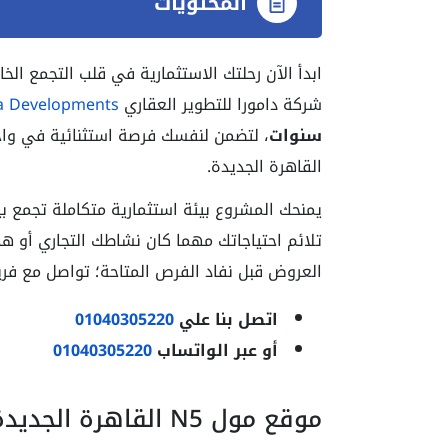
المحتويات
ابدأ الآن رحلتك الاستثمارية في قلب التجمع الخامس مع مول N5 التجمع الخا
شركة دامورا للتطوير العقاري
 Developments
سنوات
، لتضمن لنفسك فرصة استثنائية في واحد
القاهرة الجديدة.
يمنحك المشروع بيئة استثمارية متكاملة تجمع بي
تلائم احتياجاتك مهما كان نشاطك التجاري أو ه
العروض قبل نفاد الفرص المتاحة؛ تواصل مع فري
اتصل بنا علي
01040305220
أو عبر الواتساب
01040305220
موقع مول N5 القاهرة الجديدة