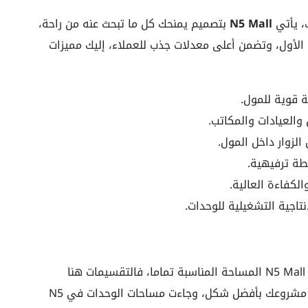
، يأتي
N5 Mall
بتصميم يمنحك كل ما تبحث عنه من راحة،
 الأول، وتضمن أعلى معدلات جذب للعملاء، إليك مميزات
قوية للمول.
والعيادات والمكاتب.
لزوار داخل المول.
طة ترفيهية.
لكفاءة العالية.
تاجية التشغيلية للوحدات.
مهما كان مشروعك الذي تخطط له… ستجد في N5 Mall المساحة المناسبة تماما، فالتقسيمات هنا
مدروسة لتخدم كل نشاط وتساعدك على إطلاق مشروعك بأفضل شكل، وجاءت مساحات الوحدات في N5