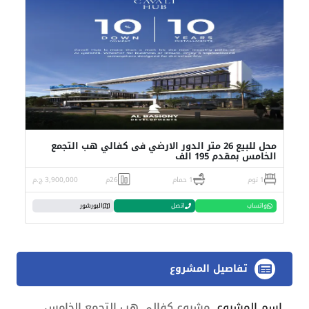
محل للبيع 26 متر الدور الارضي فى كفالي هب التجمع
الخامس بمقدم 195 الف
1 نوم
1 حمام
26م
3,900,000 ج.م
واتساب
اتصل
البورشور
تفاصيل المشروع
اسم المشروع
مشروع كفالي هب التجمع الخامس