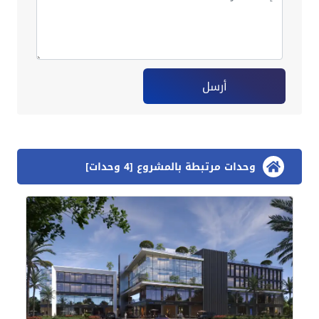
أرسل
وحدات مرتبطة بالمشروع [4 وحدات]