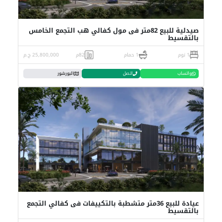
صيدلية للبيع 82متر فى مول كفالي هب التجمع الخامس
بالتقسيط
1 نوم
1 حمام
82م
25,800,000 ج.م
واتساب
اتصل
البورشور
عيادة للبيع 36متر متشطبة بالتكييفات فى كفالي التجمع
بالتقسيط