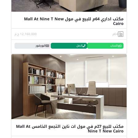
مكتب اداري 64م للبيع في مول Mall At Nine T New
Cairo
64م
12,160,000 ج.م
واتساب
اتصل
البورشور
مكتب للبيع 27م في مول ات ناين التجمع الخامس Mall At
Nine T New Cairo