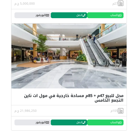
27م
5,000,000 ج.م
واتساب
اتصل
البورشور
محل للبيع 47م + 85م مساحة خارجية في مول ات ناين
التجمع الخامس
105م
21,986,250 ج.م
واتساب
اتصل
البورشور