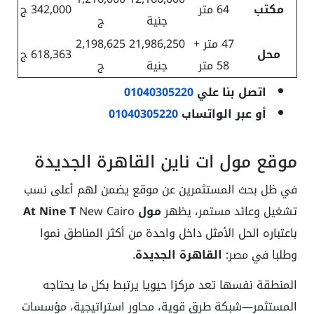
مكتب
64 متر
342,000 ج
جنية
ج
47 متر +
21,986,250
2,198,625
محل
618,363 ج
58 متر
جنية
ج
اتصل بنا علي
01040305220
أو عبر الواتساب
01040305220
موقع مول ات ناين القاهرة الجديدة
في ظل بحث المستثمرين عن موقع يضمن لهم أعلى نسب
تشغيل وعائد مستمر، يظهر
مول At Nine T
New Cairo
باعتباره الحل الأمثل داخل واحدة من أكثر المناطق نموا
وطلبا في مصر:
القاهرة الجديدة
.
المنطقة نفسها تعد مركزا حيويا يرتبط بكل ما يحتاجه
المستثمر—شبكة طرق قوية، محاور استراتيجية، مؤسسات