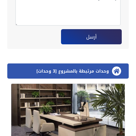
أرسل
وحدات مرتبطة بالمشروع [3 وحدات]