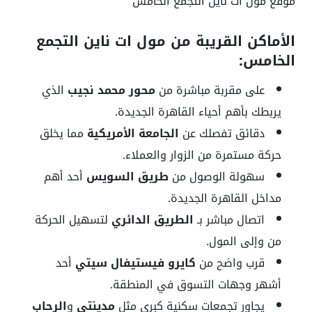
موقع مول ات ناين التجمع الخامس
الأماكن القريبة من مول ات ناين التجمع
الخامس:
على مقربة مباشرة من
محور محمد نجيب
الذي
يربطك بأهم أحياء القاهرة الجديدة.
دقائق تفصلك عن
الجامعة الأمريكية
مما يخلق
حركة مستمرة من الزوار والعملاء.
سهولة الوصول من
طريق السويس
أحد أهم
مداخل القاهرة الجديدة.
اتصال مباشر بـ
الطريق الدائري
لتسهيل الحركة
من وإلى المول.
قرب واضح من
كايرو فيستيفال سيتي
أحد
أشهر وجهات التسوق في المنطقة.
يجاور تجمعات سكنية كبرى مثل
مدينتي
و
الرحاب