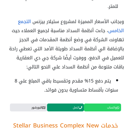
للمتر.
وبجانب الأسعار المميزة لمشروع ستيلار بيزنس
التجمع
الخامس
، جاءت أنظمة السداد مناسبة لجميع العملاء حيث
تهاونت الشركة في وضع أنظمة المقدمات في الحجز
بالإضافة الي أنظمة السداد طويلة الأمد التي تعطي راحة
للعميل في الدفع، ووفرت أيضًا شركة جي دي العقارية
باقات متنوعة من أنظمة السداد علي النحو التالي:
يتم دفع 15% مقدم وتقسيط باقي المبلغ علي 8
سنوات بأقساط متساوية بدون فوائد.
واتساب
اتصل
البورشور
خدمات Stellar Business Complex New