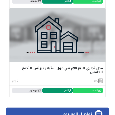
واتساب
اتصل
البورشور
محل تجاري للبيع 90م في مول ستيلار بيزنس التجمع
الخامس
90م
0 ج.م
واتساب
اتصل
البورشور
تفاصيل المشروع