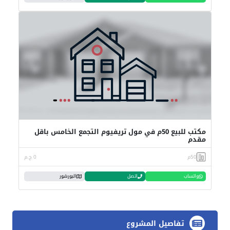
مكتب للبيع 50م في مول تريفيوم التجمع الخامس باقل
مقدم
50م
0 ج.م
واتساب
اتصل
البورشور
تفاصيل المشروع