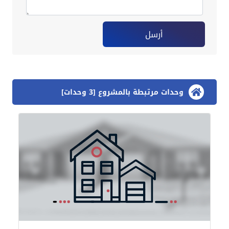
أرسل
وحدات مرتبطة بالمشروع [3 وحدات]