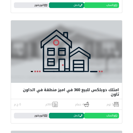
واتساب
اتصل
البورشور
امتلك دوبلكس للبيع 360 في اميز منطقة في الداون
تاون
5 نوم
4 حمام
360م
0 ج.م
واتساب
اتصل
البورشور