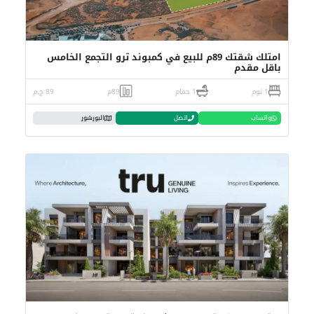
امتلك شقتك 89م للبيع في كمبوند ترو التجمع الخامس
باقل مقدم
1 نوم
1 حمام
89م
89 ج.م
واتساب
اتصل
البورشور