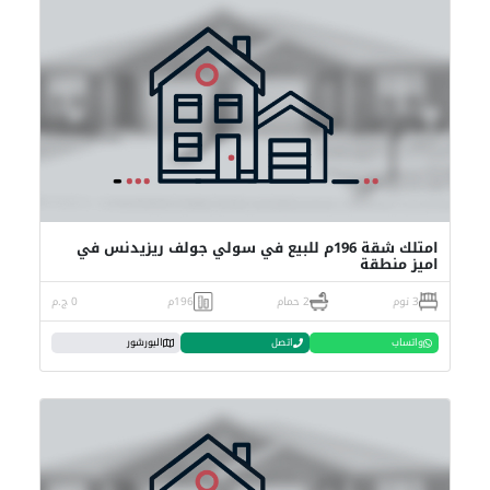
امتلك شقة 196م للبيع في سولي جولف ريزيدنس في
اميز منطقة
3 نوم
2 حمام
196م
0 ج.م
واتساب
اتصل
البورشور