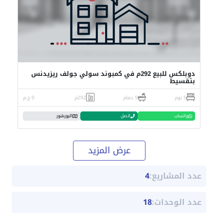
دوبلكس للبيع 292م في كمبوند سولي جولف ريزيدنس
بتقسيط
5 نوم
5 حمام
292م
0 ج.م
واتساب
اتصل
البورشور
عرض المزيد
عدد المشاريع:
4
عدد الوحدات:
18