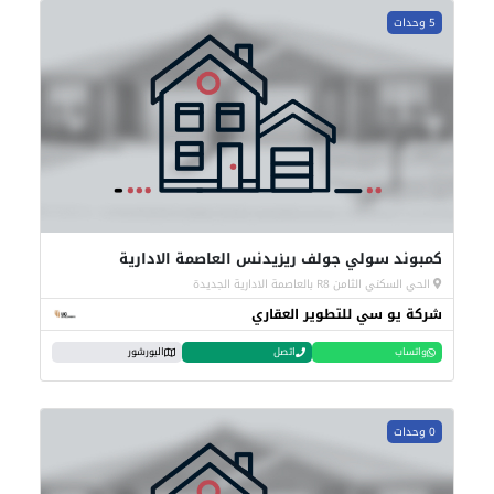
5 وحدات
كمبوند سولي جولف ريزيدنس العاصمة الادارية
الحي السكني الثامن R8 بالعاصمة الادارية الجديدة
شركة يو سي للتطوير العقاري
واتساب
اتصل
البورشور
0 وحدات