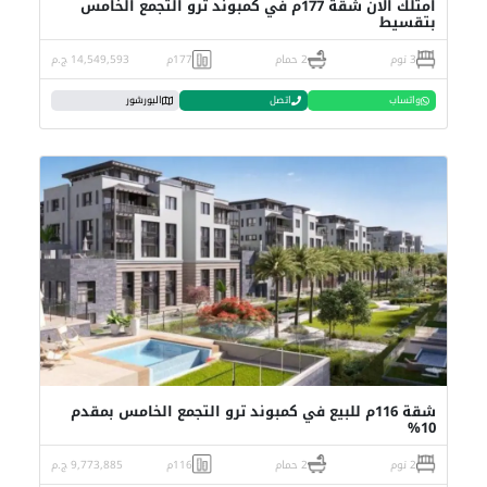
امتلك الان شقة 177م في كمبوند ترو التجمع الخامس
بتقسيط
3 نوم
2 حمام
177م
14,549,593 ج.م
واتساب
اتصل
البورشور
شقة 116م للبيع في كمبوند ترو التجمع الخامس بمقدم
10%
2 نوم
2 حمام
116م
9,773,885 ج.م