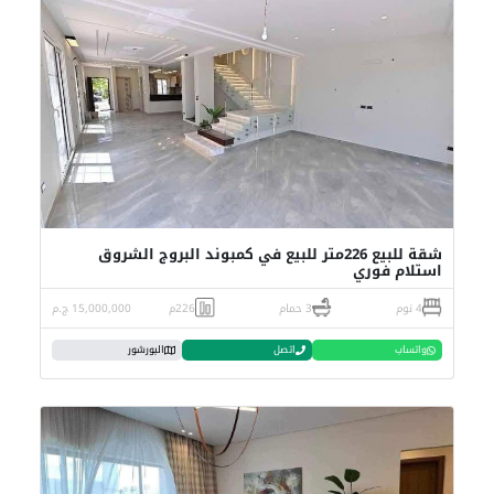
شقة للبيع 226متر للبيع في كمبوند البروج الشروق
استلام فوري
4 نوم
3 حمام
226م
15,000,000 ج.م
واتساب
اتصل
البورشور