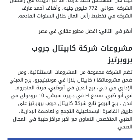
حيث قال المهندس أحمد عارف، انه تم الزيادة في رأسمال
الشركة حوالي 772 مليون جنيه، وأضاف أحمد عارف
الشركة في تخطيط رأس المال خلال السنوات القادمة.
أنظر في التالي:
افضل مطور عقاري في مصر
مشروعات شركة كابيتال جروب
بروبرتيز
تضم الشركة مجموعة من المشروعات الاستثنائية، ومن
ضمن مشروعاتها ( كابيتال بلازا في مونتينيجرو، برج المبني
الإداري في دبي، برج العين في أبوظبي، قرية المنجروف
في أبو ظبي، منتجع H في جزيرة سيشل، 10 برودواي في
لندن ، برج البروج تابع شركة كابيتال جروب بروبرتيز على
طريق القاهرة الإسماعيلية التجمع والعاصمة الإدارية،
الطبي المتخصص التعاون مع اكبر مراكز طبية في المجال
الصحي.