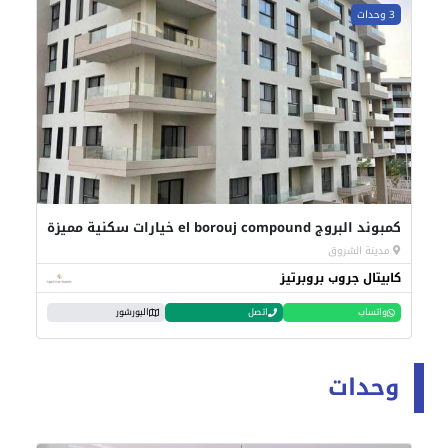
3 وحدات
كمبوند البروج el borouj compound خيارات سكنية مميزة
مدينة الشروق
كابيتال جروب بروبرتيز
واتساب
اتصل
البورشور
وحدات