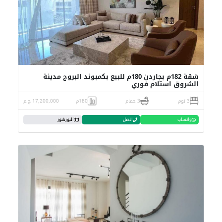
شقة 182م بجاردن 180م للبيع بكمبوند البروج مدينة
الشروق استلام فوري
3 نوم
3 حمام
180م
17,200,000 ج.م
واتساب
اتصل
البورشور