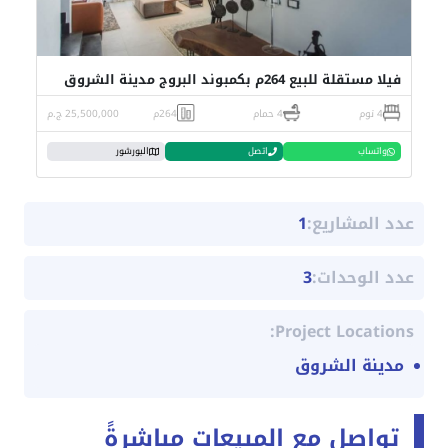
فيلا مستقلة للبيع 264م بكمبوند البروج مدينة الشروق
4 نوم
4 حمام
264م
25,500,000 ج.م
واتساب
اتصل
البورشور
عدد المشاريع:
1
عدد الوحدات:
3
Project Locations:
مدينة الشروق
تواصل مع المبيعات مباشرةً