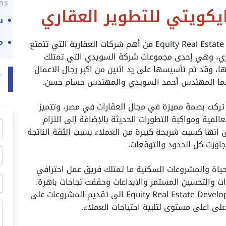
ns:
كويتي للتطوير العقاري
س
م
شركة ايكويتي للتطوير العقاري Equity Real Estate Development من أهم شركات العقارية التي تتمتع
ي، وهي إحدى مجموعات شركة السويدي التي تمتلك
ا، وقد تم تأسيسها على يد اثنين من اكبر رجال الاعمال
ت
 وهما المهندس أحمد السويدي والمهندس حسام حسن.
تركت بصمة مميزة في مجال العقارات في مصر، وتتميز
المية ومواكبة التطورات الحديثة بالإضافة إلى التزام
انها كسبت شريحة كبيرة من العملاء بسبب الثقة الناتجة
جاوزت كل الحدود والتوقعات.
ياة والمشروعات السكنية ما تمتلك فريق عمل احترافي
ت والتحسين المستمر والابداعات وحققت نجاحات باهرة.
وتهدف شركة ايكويتي للتطوير العقاري Equity Real Estate Development الى تقديم المشروعات على
على اعلى مستوى لتلبية احتياجات العملاء.