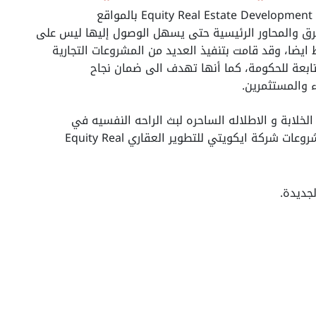
تتميز مشروعات شركة ايكويتي للتطوير العقاري Equity Real Estate Development بالمواقع
الطرق والمحاور الرئيسية حتى يسهل الوصول إليها ليس على
يضا، وقد قامت بتنفيذ العديد من المشروعات التجارية
تابعة للحكومة، كما أنها تهدف الى ضمان نجاح
 والمستثمرين.
الخلابة و الاطلاله الساحره لبث الراحه النفسيه في
العملاء والاستمتاع بهذه المميزات، ومن أبرز مشروعات شركة ايكويتي للتطوير العقاري Equity Real
لجديدة.