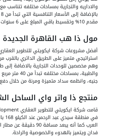
ب
مقدم 10% وتقسيط باقي المبلغ على 6 سنوات، والاستلام في 2026.
مول ذا هب القاهرة الجديدة The Hub Mall New Cairo
استراتيجي متميز على الطريق الدائري بالقرب 
وهم مخصصين للوحدات التجارية بالاضافة إلى ط
جنيه، وانظمه سداد متميزة ومرنة من خلال دفع مقدم 10% وتقسيط باقي المبلغ عل
منتجع ذا واتر واي الساحل الشمالي ay North Coast
فدان ويتميز بالهدوء والخصوصية والراحة.