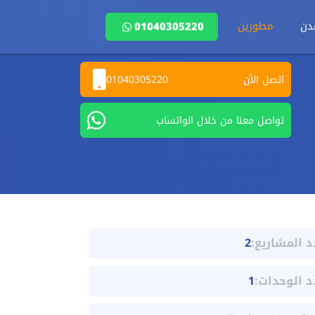
دن
مطورين
01040305220
اتصل الأن
01040305220
تواصل معنا من خلال الواتساب
د المشاريع:
2
د الوحدات:
1