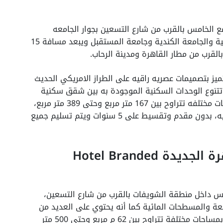
 الخامس بالقرب من شارع التسعين بجوار الجامعه
الامريكيه الجديده في القاهرة والجامعة الألمانية والجامعة الكندية وجامعة المستقبل ويبعد مسافة 15
لقرب من مطار القاهرة ومدينة الرحاب.
 واسعة تصل إلى 26 فدان ويتميز بتصميمات عصريه راقيه على الطراز الامريكي الحديث
تتنوع الوحدات السكنية الموجودة به بين شقق سكنية
وفيلات مستقله وبنت هاوس ودوبلكس، بمساحات مختلفه تتراوح بين 167 متر مربع وحتى 389 متر مربع،
واسعار متميزات تبدأ من 9 مليون و 500 الف جنيه، بدون مقدم وتقسيط على 5 سنوات ويتم تسليم جميع
هوتيل برانديد ريزيدنس القاهرة الجديدة Hotel Branded
س داخل منطقة الشويفات بالقرب من شارع التسعين،
سعة والمسطحات المائية كما أنه يحتوي على العديد من
الوحدات السكنية المتنوعة تصل الى 150 وحدة بمساحات مختلفة تتراوح بين 62 م مربع وحتى 500 متر