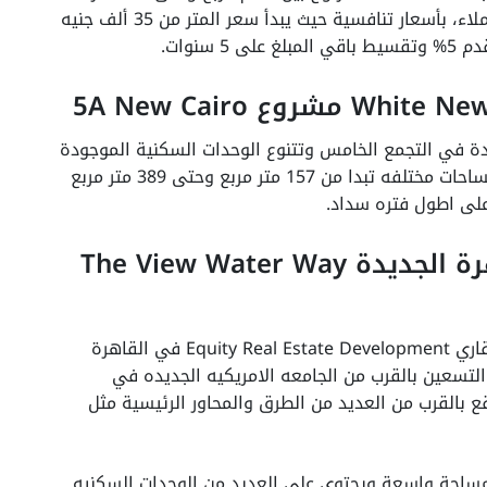
مربع حتى تتناسب مع جميع رغبات واحتياجات العملاء، بأسعار تنافسية حيث يبدأ سعر المتر من 35 ألف جنيه
سنوات.
دة في التجمع الخامس وتتنوع الوحدات السكنية الموجودة
به بين شقق سكنيه ودوبلكس وبنت هاوس، بمساحات مختلفه تبدا من 157 متر مربع وحتى 389 متر مربع
على اطول فتره سداد.
كمبوند ذا فيو واتر واي القاهرة الجديدة The View Water Way
من أفضل مشروعات شركة ايكويتي للتطوير العقاري Equity Real Estate Development في القاهرة
لتسعين بالقرب من الجامعه الامريكيه الجديده في
قع بالقرب من العديد من الطرق والمحاور الرئيسية مثل
مساحة واسعة ويحتوي على العديد من الوحدات السكنيه