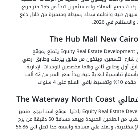
والاداريه والتجارية بمساحات مختلفه تتناسب مع رغبات جميع العملاء والمستثمرين تبدأ من 155 متر مربع،
الإضافة إلى الأسعار التنافسية التي تبدأ من 8 مليون جنيه وانظمه سداد بسيطه ومتميزة من خلال دفع
أفضل مشروعات شركة ايكويتي للتطوير العقاري Equity Real Estate Development يتمتع بموقع
من شارع التسعين، ويتكون من طابق بيزمنت وطابق ارضي
ابق أول وطابق ثاني وهما مخصصين للوحدات الإدارية
والطبية، بمساحات مختلفه تبدأ من 40 متر مربع بأسعار تنافسية للغاية حيث يبدأ سعر المتر من 42 ألف
ى 4 سنوات.
The Waterw
قامت شركة ايكويتي للتطوير العقاري Equity Real Estate Development باختيار موقع استراتيجي متميز
في منطقة سيدي عبد الرحمن عند الكيلو 168 بالقرب من العلمين الجديدة ويبعد مسافة 60 دقيقة عن برج
العرب كما أنه يبعد مسافة 90 دقيقة عن مطار الإسكندرية، ويمتد على مساحة واسعة جدا تصل الى 56.86