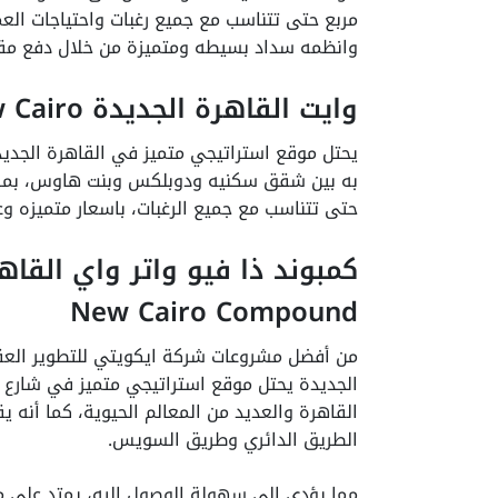
وانظمه سداد بسيطه ومتميزة من خلال دفع مقدم 5% وتقسيط باقي المبلغ على 5 
وايت القاهرة الجديدة White New Cairo مشروع 5A New Cairo
يحتل موقع استراتيجي متميز في القاهرة الجدي
حتى تتناسب مع جميع الرغبات، باسعار متميزه و
New Cairo Compound
الجديدة يحتل موقع استراتيجي متميز في شارع ا
القاهرة والعديد من المعالم الحيوية، كما أنه ي
الطريق الدائري وطريق السويس.
مما يؤدي إلى سهولة الوصول إليه، يمتد على 