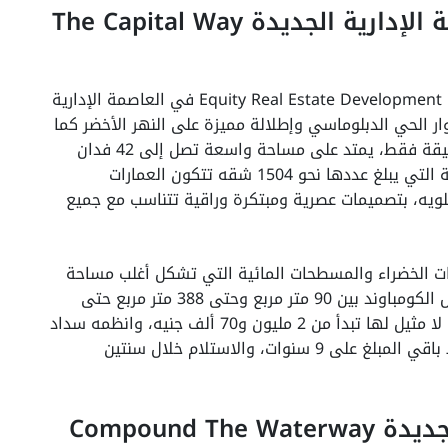
كمبوند ذا كابيتال واي العاصمة الإدارية الجديدة The Capital Way
أحدث مشروعات شركة ايكويتي للتطوير العقاري Equity Real Estate Development في العاصمة الإدارية
ر الحي الدبلوماسي وإطلالة مميزة على النهر الأخضر كما
أنه يبعد عن الحي السكني الثامن مسافة 15 دقيقة فقط، يمتد على مساحة واسعة تصل إلى 42 فدان
ويحتوي على العديد من الوحدات السكنية الراقية التي يبلغ عددها نحو 1504 شقه تتكون العمارات
طابق أرضي بالإضافة إلى 7 أدوار علويه، بتصميمات عصرية ومبتكرة وراقية تتناسب مع جميع
ات الخضراء والمسطحات المائية التي تشكل أغلب مساحة
الكمبوند، وتتراوح مساحة الوحدات السكنية داخل الكومباوند بين 90 متر مربع وحتى 388 متر مربع حتى
تتناسب مع رغبات جميع العملاء، باسعار تنافسيه لا مثيل لها تبدأ من 2 مليون و70 ألف جنيه، وانظمه سداد
بسيطة للغاية من خلال دفع مقدم 5% وتقسيط باقي المبلغ على 9 سنوات، والاستلام خلال سنتين
كمبوند ذا وتر واي القاهرة الجديدة Compound The Waterway