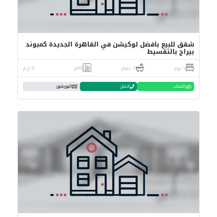
شقق للبيع بافضل لوكيشن في القاهرة الجديدة كمبوند
بيراج بالتقسيط
1 نوم
1 حمام
90م
0 ج.م
واتساب
اتصل
البورشور