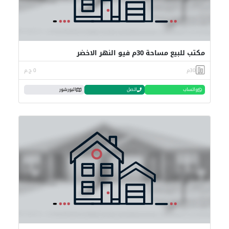
مكتب للبيع مساحة 30م فيو النهر الاخضر
30م
0 ج.م
واتساب
اتصل
البورشور