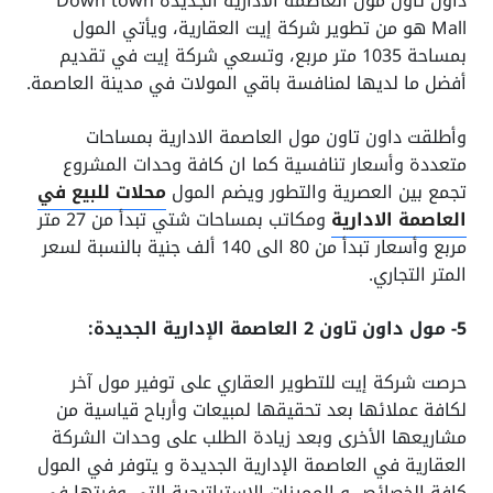
داون تاون مول العاصمة الادارية الجديدة Down town
Mall هو من تطوير شركة إيت العقارية، ويأتي المول
بمساحة 1035 متر مربع، وتسعي شركة إيت في تقديم
أفضل ما لديها لمنافسة باقي المولات في مدينة العاصمة.
وأطلقت داون تاون مول العاصمة الادارية بمساحات
متعددة وأسعار تنافسية كما ان كافة وحدات المشروع
تجمع بين العصرية والتطور ويضم المول
محلات للبيع في
العاصمة الادارية
ومكاتب بمساحات شتي تبدأ من 27 متر
مربع وأسعار تبدأ من 80 الى 140 ألف جنية بالنسبة لسعر
المتر التجاري.
5- مول داون تاون 2 العاصمة الإدارية الجديدة:
حرصت شركة إيت للتطوير العقاري على توفير مول آخر
لكافة عملائها بعد تحقيقها لمبيعات وأرباح قياسية من
مشاريعها الأخرى وبعد زيادة الطلب على وحدات الشركة
العقارية في العاصمة الإدارية الجديدة و يتوفر في المول
كافة الخصائص و المميزات الاستراتيجية التي وفرتها في