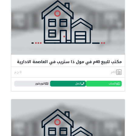
مكتب للبيع 40م في مول ذا ستريب في العاصمة الادارية
40م
0 ج.م
واتساب
اتصل
البورشور