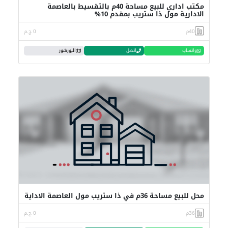
مكتب اداري للبيع مساحة 40م بالتقسيط بالعاصمة
الادارية مول ذا ستريب بمقدم 10%
40م
0 ج.م
واتساب
اتصل
البورشور
محل للبيع مساحة 36م في ذا ستريب مول العاصمة الاداية
36م
0 ج.م