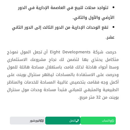
تتواجد محلات للبيع في العاصمة الإدارية في الدور
الأرضي والأول والثاني.
تقع الوحدات الإدارية من الدور الثالث إلى الدور الثاني
عشر.
حرصت شركة
Eight Developments
أن تجعل المول نموذج
متكامل يحتذي بها لتضمن لك نجاح مشروعك الاستثماري
وسط أجواء هادئة لذلك قامت باستغلال مساحة هائلة للمول
وحرصت على الاستفادة بالمساحات ليظهر سنترال بوينت على
أكمل وجه فقامت بتخصيص غالبية المساحة للخدمات والمناظر
الطبيعية والمتبقي للمباني فتبدأ مساحة وحدات مول سنترال
بوينت من 32 متر مربع.
واتساب
اتصل
البورشور