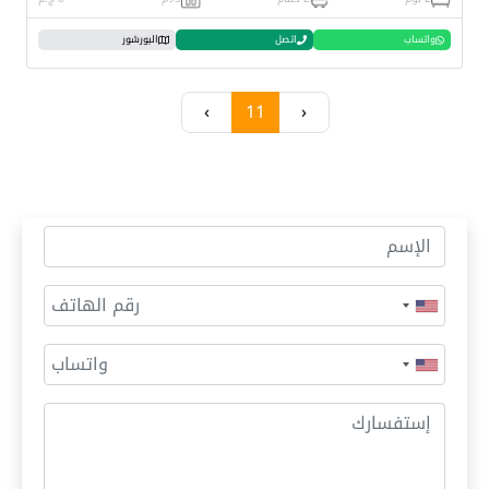
واتساب
اتصل
البورشور
›
11
‹