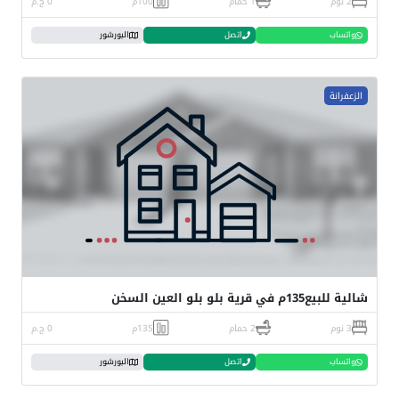
2 نوم
1 حمام
100م
0 ج.م
واتساب
اتصل
البورشور
الزعفرانة
شالية للبيع135م في قرية بلو بلو العين السخن
3 نوم
2 حمام
135م
0 ج.م
واتساب
اتصل
البورشور