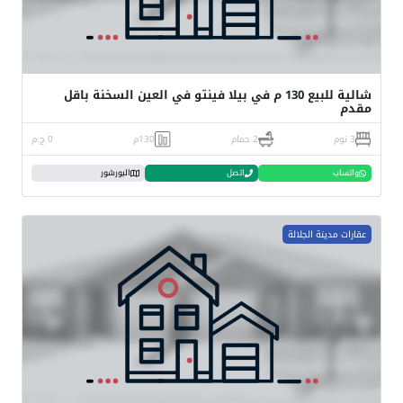
شالية للبيع 130 م في بيلا فينتو في العين السخنة باقل
مقدم
3 نوم
2 حمام
130م
0 ج.م
واتساب
اتصل
البورشور
عقارات مدينة الجلالة