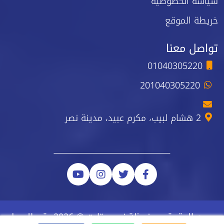
سياسة الخصوصية
خريطة الموقع
تواصل معنا
01040305220
201040305220
2 هشام لبيب، مكرم عبيد، مدينة نصر
جميع الحقوق محفوظة نيو ستارت © 2026 رقم السجل