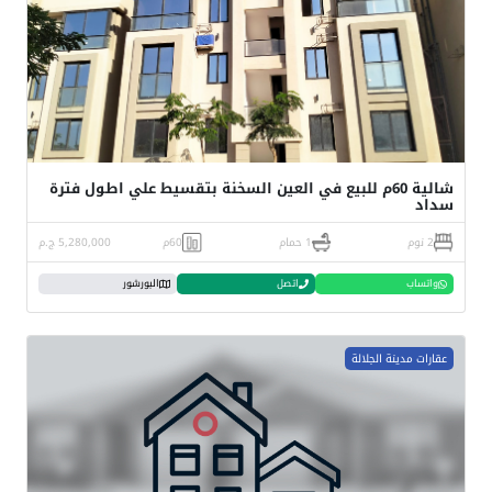
شالية 60م للبيع في العين السخنة بتقسيط علي اطول فترة
سداد
2 نوم
1 حمام
60م
5,280,000 ج.م
واتساب
اتصل
البورشور
عقارات مدينة الجلالة