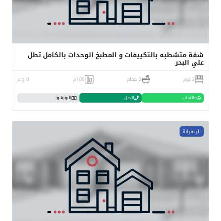
شقة متشطبه بالتكييفات و المطبخ الوحدات بالكامل تطل
علي البحر
2 نوم
2 حمام
108م
0 ج.م
واتساب
اتصل
البورشور
الزعفرانة