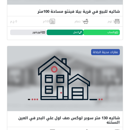
شاليه للبيع في قرية بيلا فينتو مساحة 100متر
3 نوم
1 حمام
100م
0 ج.م
واتساب
اتصل
البورشور
عقارات مدينة الجلالة
شاليه 130 متر سوبر لوكس صف اول علي البحر في العين
السخنه