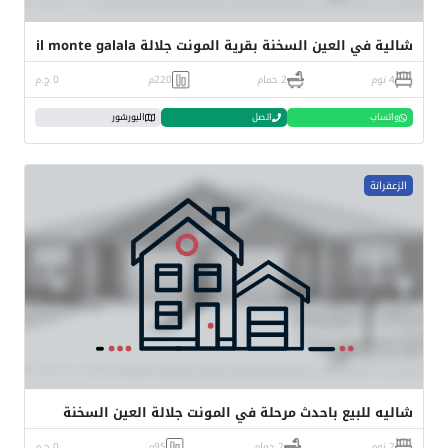
شالية في العين السخنة بقرية المونت جلالة il monte galala
4 نوم
2 حمام
220م
0 ج.م
واتساب
اتصل
البورشور
الزعفرانة
شاليه للبيع باحدث مرحلة في المونت جلالة العين السخنة
2 نوم
2 حمام
95م
0 ج.م