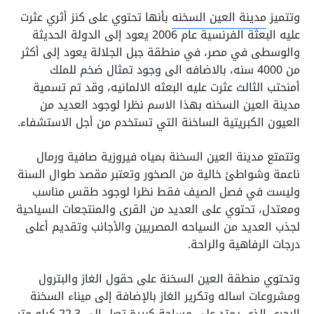
وتتميز
مدينة العين السخنه
بأنها تحتوي على كنز أثري عثرت
عليه البعثة الفرنسية عام 2006 يعود إلى الدولة الحديثة
والوسطى في مصر، في منطقة جبل الجلالة يعود إلى أكثر
من 4000 سنه، بالاضافه الى وجود تمثال ضخم للملك
أمنحتب الثالث عثرت عليه البعثه الالمانيه، وقد تم تسمية
مدينة العين السخنه بهذا الاسم نظرا لوجود العديد من
العيون الكبريتية الساخنة التي تستخدم من أجل الاستشفاء.
وتتمتع مدينة العين السخنة بمياه فيروزية صافية ورمال
ناعمة وشواطئ خالية من الصخور وتعتبر مقصد طوال السنة
وليست في فصل الصيف فقط نظرا لوجود طقس مناسب
ومعتدل، تحتوي على العديد من القرى والمنتجعات السياحية
لجذب العديد من السياحه المصريين والأجانب وتقديم أعلى
درجات الرفاهية والراحة.
وتحتوي منطقة العين السخنة على حقول الغاز والبترول
ومشروعات اساله وتكرير الغاز بالإضافة إلى ميناء السخنة
البحري الذي يمتد على مساحة كبيرة تصل إلى 22.3 كيلو متر