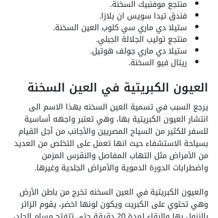
منتجع موفنبيك السخنة.
فندق تيدا سويس ان بلازا.
ستيلا دي ماري سي كلوب العين السخنة.
منتجع توليب الجلالة الجبلي.
ستيلا دي ماري جولف هوتيل.
ريتال فيو السخنة.
العيون الكبريتية في العين السخنة
يرجع السبب في تسمية العين السخنه بهذا الاسم الى
انتشار العيون الكبريتية بها، وهي تعتبر واجهه أساسية
للسفر للكثير من السياح المصريين والأجانب من أجل القيام
بسياحة الاستشفاء حيث انها تعمل على التخلص من العديد
من الأمراض مثل التهاب المفاصل والنقرس المزمن
واضطرابات الدورة الدموية والأمراض الجلدية وغيرها.
والعيون الكبريتية في العين السخنه تخرج من باطن الأرض
وهي تحتوي على الكبريت ويكون لونها اخضر، يقوم الزائر
بالنزول بها والبقاء لمدة 20 دقيقة حتى تتفتح مسام الجلد،