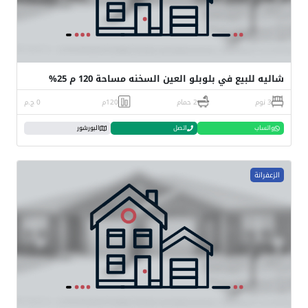
شاليه للبيع في بلوبلو العين السخنه مساحة 120 م 25%
3 نوم
2 حمام
120م
0 ج.م
واتساب
اتصل
البورشور
الزعفرانة