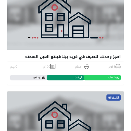
احجز وحدتك للصيف في قريه بيلا فينتو العين السخنه
3 نوم
1 حمام
100م
0 ج.م
واتساب
اتصل
البورشور
الزعفرانة