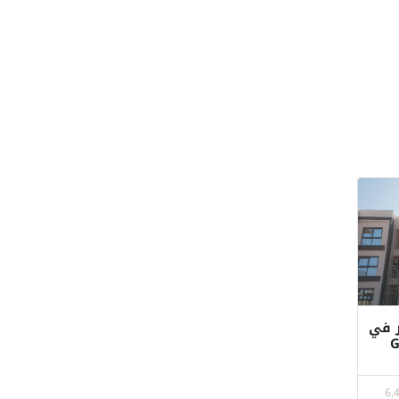
و بحر في
ة جي باي العين السخنة G
6,