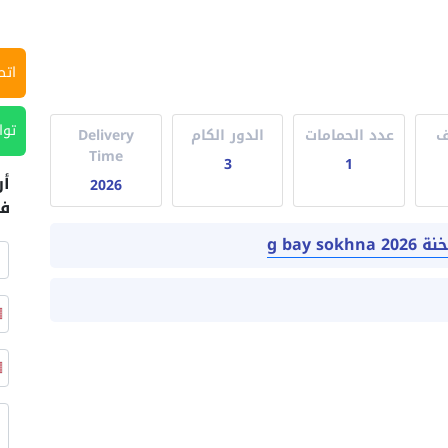
اتص
توا
ف
عدد الحمامات
الدور الكام
Delivery
Time
3
1
أر
2026
في
g bay