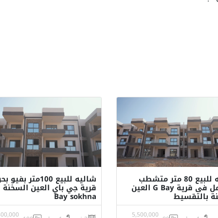
شاليه للبيع 80 متر متشطب
شاليه للبيع 100متر بفي
بالكامل فى قرية G Bay العين
قري
ة بالتقسيط
Bay sokhna
400,000
5,500,000