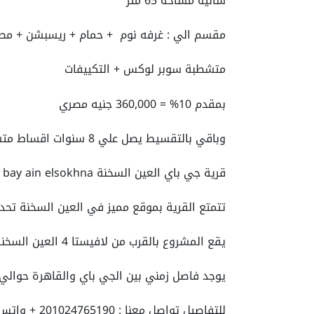
شاليه مساحة 65 متر
مقسم الي : غرفه نوم + حمام + ريسبشن + مطب
متشطبة سوبر لوكس + التكييفات
بمقدم 10% = 360,000 جنيه مصري
وباقي بالتقسيط يصل علي 8 سنوات اقساط متساوية.
قرية جي باي العين السخنة G bay ain elsokhna
تتمتع القرية بموقع مميز في العين السخنة تحديدا في الكيلو 164 طريق 
يقع المشروع بالقرب من لافيستا 4 العين السخنة ولافيستا 5 العين السخنة.
يوجد فاصل زمني بين الجي باي والقاهرة حوالي 
للتفاصيل تواصل معنا : 201024765190 + واتس اب