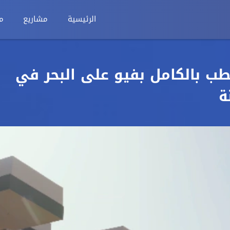
الرئيسية
مشاريع
م
ع 35متر متشطب بالكامل بفيو على البحر في
ة