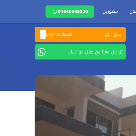
دن
مطورين
01040305220
اتصل الأن
01040305220
تواصل معنا من خلال الواتساب