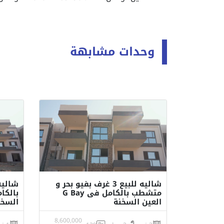
وحدات مشابهة
شاليه للبيع 3 غرف بفيو بحر و
متشطب بالكامل فى G Bay
العين السخنة
السخن
8,600,000