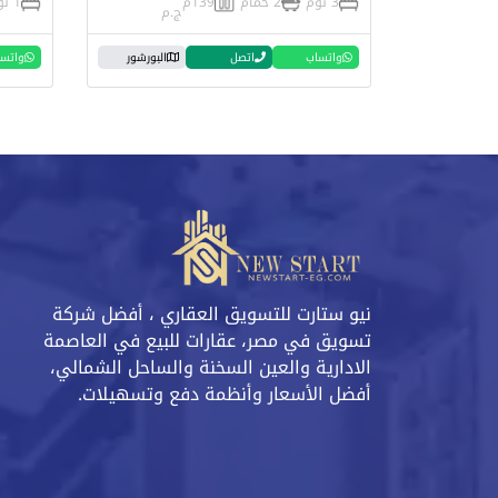
3 نوم
2 حمام
139م
1 نوم
ج.م
واتساب
اتصل
البورشور
واتس
نيو ستارت للتسويق العقاري ، أفضل شركة
تسويق في مصر، عقارات للبيع في العاصمة
الادارية والعين السخنة والساحل الشمالي،
أفضل الأسعار وأنظمة دفع وتسهيلات.