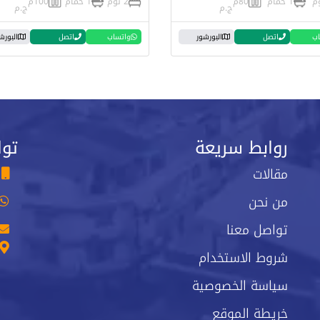
1 حمام
80م
2 نوم
1 حمام
100م
ج.م
ج.م
اب
اتصل
البورشور
واتساب
اتصل
البورش
روابط سريعة
توا
مقالات
من نحن
تواصل معنا
شروط الاستخدام
سياسة الخصوصية
خريطة الموقع