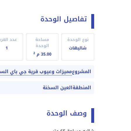
تفاصيل الوحدة
نوع الوحدة
مساحة
عدد الغر
الوحدة
شاليهات
1
2
35.00 م
مميزات وعيوب قرية جي باي السخنة  sokhna 2026
المشروع
المنطقة
العين السخنة
وصف الوحدة