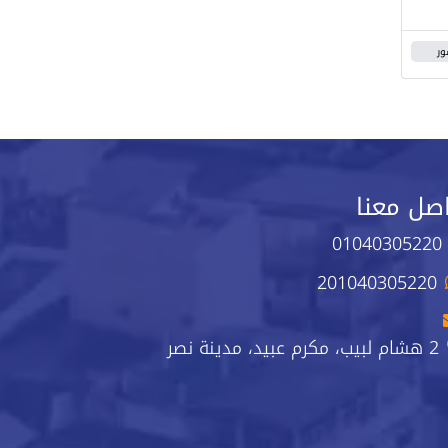
ور
صل معنا
01040305220
201040305220
2 هشام لبيب، مكرم عبيد، مدينة نصر