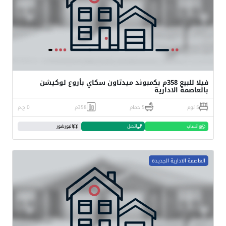
فيلا للبيع 358م بكمبوند ميدتاون سكاي بأروع لوكيشن
بالعاصمة الادارية
5 نوم
5 حمام
358م
0 ج.م
واتساب
اتصل
البورشور
العاصمة الادارية الجديدة