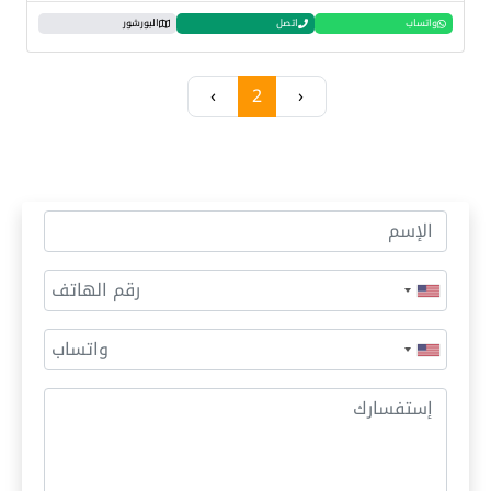
واتساب
اتصل
البورشور
›
2
‹