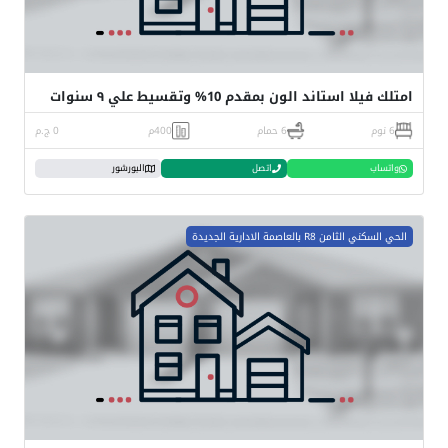
امتلك فيلا استاند الون بمقدم 10% وتقسيط علي ٩ سنوات
6 نوم
6 حمام
400م
0 ج.م
واتساب
اتصل
البورشور
الحي السكني الثامن R8 بالعاصمة الادارية الجديدة