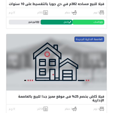
فيلا للبيع مساحه 382م في دي جويا بالتقسيط على 10 سنوات
5 نوم
4 حمام
382م
0 ج.م
واتساب
اتصل
البورشور
العاصمة الادارية الجديدة
فيلا كاش بخصم 25% فى موقع مميز جدا للبيع بالعاصمة
الإدارية
4 نوم
3 حمام
258م
0 ج.م