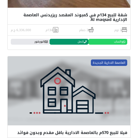
شقة للبيع 134م في كمبوند المقصد ريزيدنس العاصمة
الإدارية Al maqsad
2 نوم
2 حمام
134م
6,336,000 ج.م
واتساب
اتصل
البورشور
العاصمة الادارية الجديدة
فيلا للبيع 570م بالعاصمة الادارية باقل مقدم وبدون فوائد