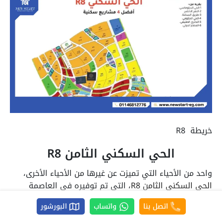
خريطة R8
الحي السكني الثامن R8
واحد من الأحياء التي تميزت عن غيرها من الأحياء الأخرى،
الحي السكني الثامن R8
، التي تم توفيره في العاصمة
الإدارية الجديدة؛ حيث يحتوي على مجموعة مميزة من
اتصل بنا
واتساب
البورشور
المشاريع الاستثمارية، وأغلب المشاريع المتواجدة في الحي