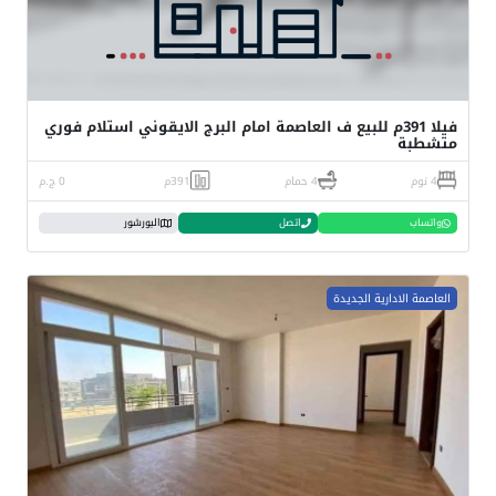
فيلا 391م للبيع ف العاصمة امام البرج الايقوني استلام فوري
متشطبة
4 نوم
4 حمام
391م
0 ج.م
واتساب
اتصل
البورشور
العاصمة الادارية الجديدة