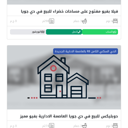
فيلا بفيو مفتوح على مساحات خضراء للبيع في دي جويا
4 نوم
3 حمام
298م
0 ج.م
واتساب
اتصل
البورشور
الحي السكني الثامن R8 بالعاصمة الادارية الجديدة
دوبليكس للبيع في دي جويا العاصمة الادارية بفيو مميز
3 نوم
3 حمام
274م
0 ج.م