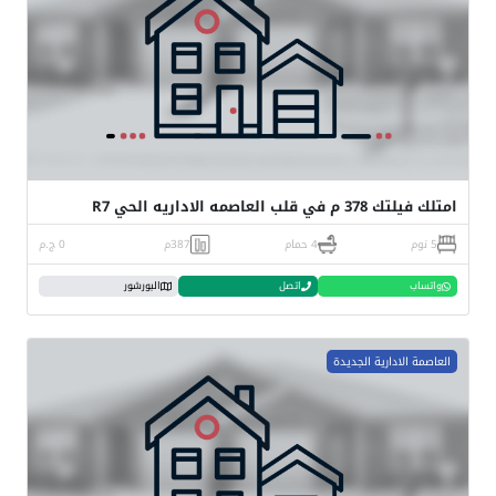
امتلك فيلتك 378 م في قلب العاصمه الاداريه الحي R7
5 نوم
4 حمام
387م
0 ج.م
واتساب
اتصل
البورشور
العاصمة الادارية الجديدة