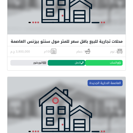
محلات تجارية للبيع باقل سعر للمتر مول سنتو بيزنس العاصمة
2 نوم
1 حمام
100م
3,800,000 ج.م
واتساب
اتصل
البورشور
العاصمة الادارية الجديدة