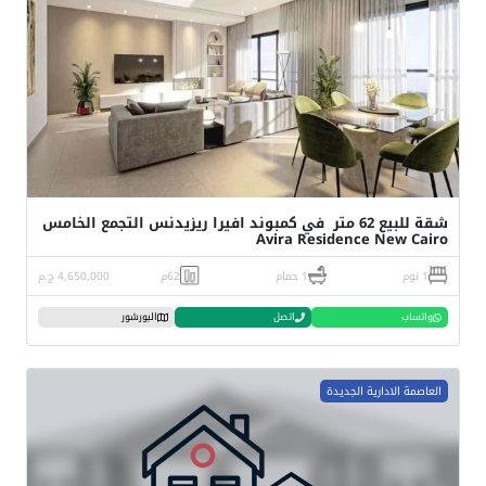
شقة للبيع 62 متر في كمبوند افيرا ريزيدنس التجمع الخامس
Avira Residence New Cairo
1 نوم
1 حمام
62م
4,650,000 ج.م
واتساب
اتصل
البورشور
العاصمة الادارية الجديدة