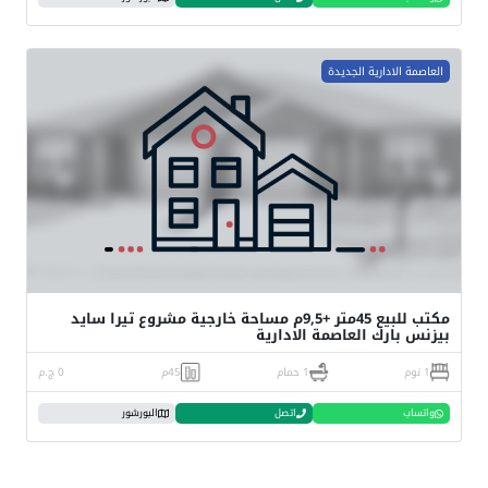
العاصمة الادارية الجديدة
مكتب للبيع 45متر +9,5م مساحة خارجية مشروع تيرا سايد
بيزنس بارك العاصمة الادارية
1 نوم
1 حمام
45م
0 ج.م
واتساب
اتصل
البورشور