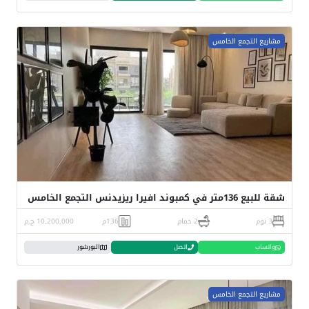
مشاريع التجمع الخامس
شقة للبيع 136متر في كمبوند افيرا ريزيدنس التجمع الخامس
3 نوم
2 حمام
136م
10,200,000 ج.م
واتساب
اتصل
البورشور
مشاريع التجمع الخامس