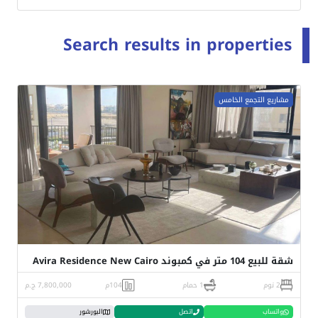
Search results in properties
مشاريع التجمع الخامس
شقة للبيع 104 متر في كمبوند Avira Residence New Cairo
2 نوم
1 حمام
104م
7,800,000 ج.م
واتساب
اتصل
البورشور