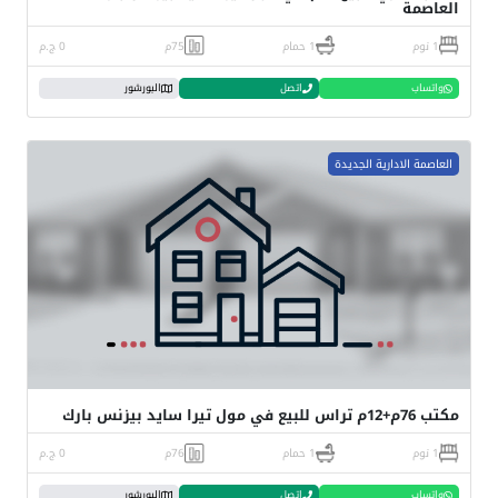
العاصمة
1 نوم
1 حمام
75م
0 ج.م
واتساب
اتصل
البورشور
العاصمة الادارية الجديدة
مكتب 76م+12م تراس للبيع في مول تيرا سايد بيزنس بارك
1 نوم
1 حمام
76م
0 ج.م
واتساب
اتصل
البورشور