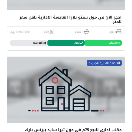
احجز الان في مول سنتو بلازا العاصمة الادارية باقل سعر
للمتر
1 نوم
1 حمام
50م
1,900,000 ج.م
واتساب
اتصل
البورشور
العاصمة الادارية الجديدة
مكتب اداري للبيع 75م في مول تيرا سايد بيزنس بارك