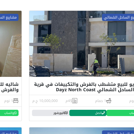
ع الساحل الشمالي
مشاريع الس
و للبيع متشطب بالفرش والتكييفات في قرية
احل الشمالي Dayz North Coast
والفرش في مار
1 حمام
45م
10,000,000 ج.م
1 نوم
اب
اتصل
البورشور
واتساب
ع الساحل الشمالي
مشاريع الس