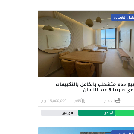
احل الشمالي
شاليه للبيع 65م متشطب بالكامل بالتكييفات
ينا 6 عند اللسان
1 حمام
65م
15,000,000 ج.م
اتصل
البورشور
احل الشمالي