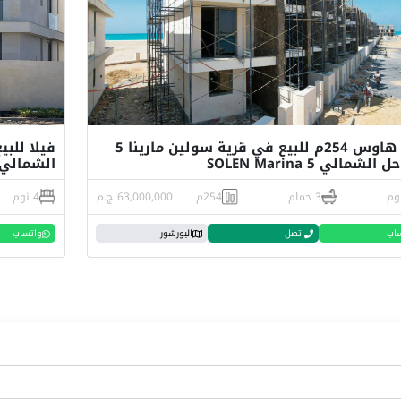
تاون هاوس 254م للبيع في قرية سولين مارينا 5
لشمالي SOLEN Marina 5
الشمالي 
3 حمام
254م
63,000,000 ج.م
4 نوم
اب
اتصل
البورشور
واتساب