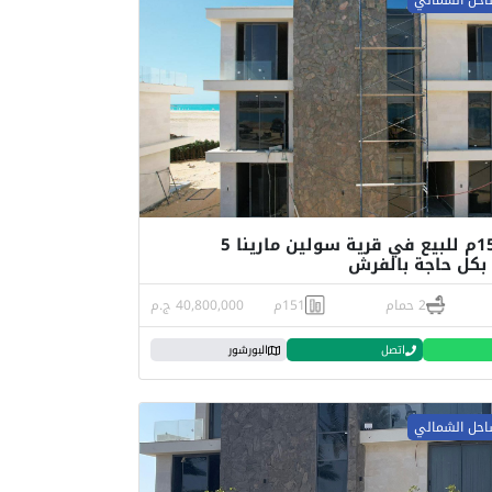
شاليه 151م للبيع في قرية سولين مارينا 5
كل حاجة بالفرش
2 حمام
151م
40,800,000 ج.م
اتصل
البورشور
احل الشمالي