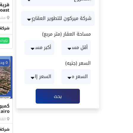
قرية
h Coast
مشار
شركة 
مساحة العقار (متر مربع)
واتس
السعر (جنيه)
0 وحدات
بحث
كمبو
airo
القا
شركة 