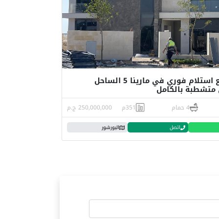
فيلا للبيع استلام فوري في مارينا 5 الساحل
متشطبة بالكامل
4 حمام
351م
250,000,000 ج.م
اتصل
البورشور