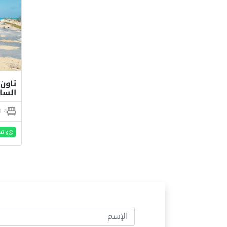
الساحل ا
4 نوم
واتس