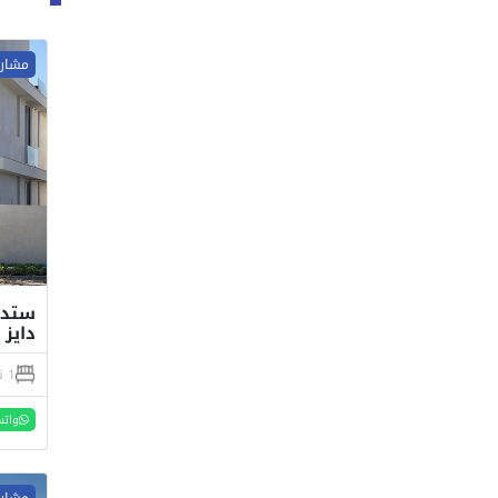
مشاري
ستدي
دايز الس
1 نوم
واتس
مشاري