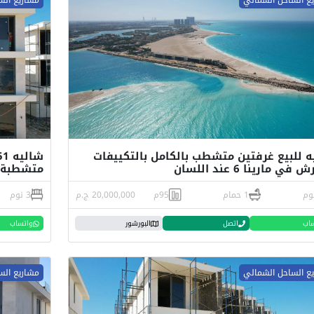
ه للبيع غرفتين متشطب بالكامل بالتكييفات
في مارينا 6 عند اللسان
متشطبة ب
1 حمام
95م
20,000,000 ج.م
3 نوم
اب
اتصل
البورشور
واتساب
ع الساحل الشمالي
مشاريع الس