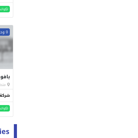
واتس
0 وحدات
بافو 
منطق
شركة 
واتس
ies