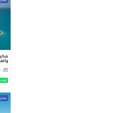
شالي
والفرش 
2 نوم
واتس
مشاري