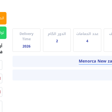
اتص
توا
ف
عدد الحمامات
الدور الكام
Delivery
Time
2
4
أر
2026
في