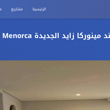
الرئيسية
مشاريع
م
فيلا للبيع 290م في كمبوند مينوركا زايد الجديدة Menorca