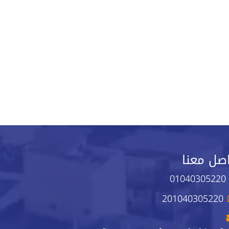
صل معنا
01040305220
201040305220