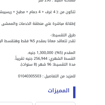
مساحة الفيلا : 290 متر
تتكون من :( 4 غرف + 4 حمام + مطبخ + ريسيبشن كبير )
إطلالة مباشرة علي منطقة الخدمات والممشى Plaza & Promenade View
طرق التقسيط:-
تقدر تتعاقد معانا بمقدم 5% فقط وهتقسط الباقي علي 8 سنين
المقدم (5%): 1,300,000 جنيه.
القسط الشهري: 256,944 جنيه تقريباً.
مدة التقسيط: 96 شهر (8 سنوات).
للمزيد من التفاصيل : 01040305503
المميزات