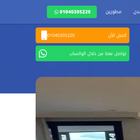
دن
مطورين
01040305220
اتصل الأن
01040305220
تواصل معنا من خلال الواتساب