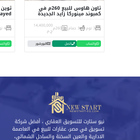
تاون هاوس للبيع 260م في
كمبوند مينوركا زايد الجديدة
zayed
14,400,000
3 نوم
3 حمام
260م
4 نوم
ج.م
واتساب
اتصل
البورشور
واتس
نيو ستارت للتسويق العقاري ، أفضل شركة
تسويق في مصر، عقارات للبيع في العاصمة
الادارية والعين السخنة والساحل الشمالي،