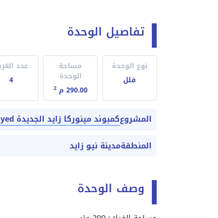
تفاصيل الوحدة
نوع الوحدة
مساحة
عدد الغر
الوحدة
فلل
4
2
290.00 م
كمبوند مينوركا زايد الجديدة Menorca New zayed
المشروع
المنطقة
مدينة نيو زايد
وصف الوحدة