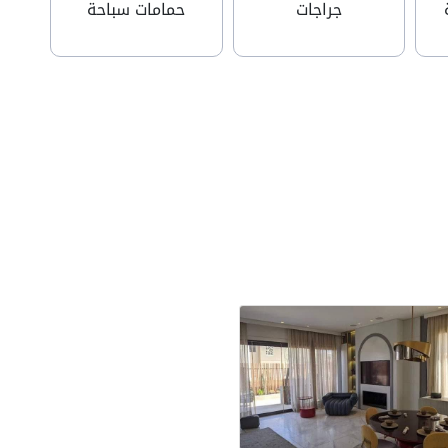
جراجات
حمامات سباحة