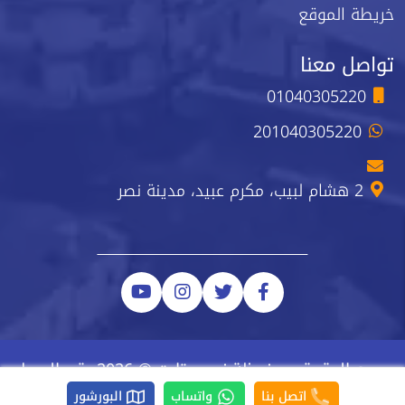
خريطة الموقع
تواصل معنا
01040305220
201040305220
2 هشام لبيب، مكرم عبيد، مدينة نصر
جميع الحقوق محفوظة نيو ستارت © 2026 رقم السجل
الضريبي 223-743-723
اتصل بنا
واتساب
البورشور