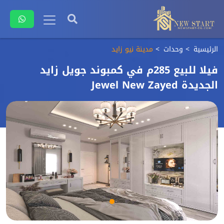
الرئيسية
وحدات
مدينة نيو زايد
فيلا للبيع 285م في كمبوند جويل زايد
الجديدة Jewel New Zayed