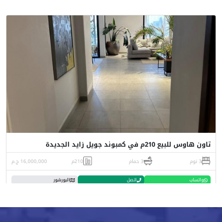
تاون هاوس للبيع 210م في كمبوند جويل زايد الجديدة
3 نوم
3 حمام
210م
16,000,000 ج.م
واتساب
اتصل
البورشور