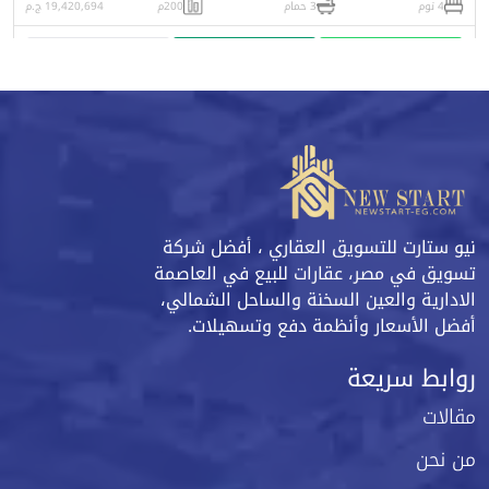
4 نوم
3 حمام
200م
19,420,694 ج.م
واتساب
اتصل
البورشور
نيو ستارت للتسويق العقاري ، أفضل شركة
تسويق في مصر، عقارات للبيع في العاصمة
الادارية والعين السخنة والساحل الشمالي،
أفضل الأسعار وأنظمة دفع وتسهيلات.
روابط سريعة
مقالات
من نحن