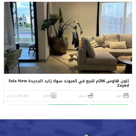
تاون هاوس 206م للبيع في كمبوند سولا زايد الجديدة Sola New
Zayed
3 نوم
2 حمام
206م
12,000,000 ج.م
واتساب
اتصل
البورشور