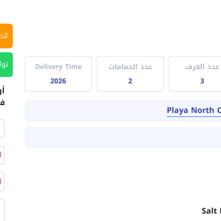
اتص
توا
عدد الغرف
عدد الحمامات
Delivery Time
2026
2
3
أر
في