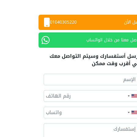
ل الأن
01040305220
صل معنا من خلال الواتساب
سل أستفسارك وسيتم التواصل معك
 أقرب وقت ممكن