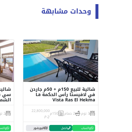
وحدات مشابهة
شالية للبيع 150م + 50م جاردن
في لافيستا رأس الحكمة La
سي شو
Vista Ras El Hekma
الشمالي h coast
22,800,000
3 نوم
2 حمام
150م
2 نوم
ج.م
واتساب
اتصل
البورشور
واتس