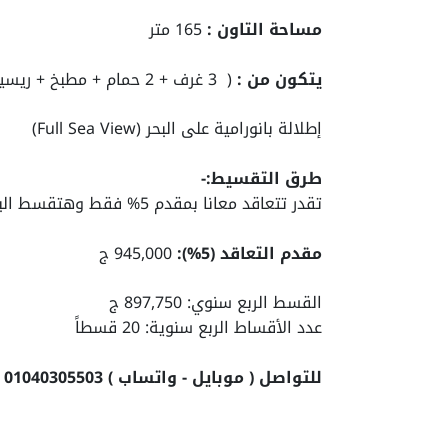
مساحة التاون :
165 متر
يتكون من :
( 3 غرف + 2 حمام + مطبخ + ريسيبشن قطعتين )
إطلالة بانورامية على البحر (Full Sea View)
طرق التقسيط:-
تقدر تتعاقد معانا بمقدم 5% فقط وهتقسط الباقي علي 5 سنين
مقدم التعاقد (5%):
945,000 ج
القسط الربع سنوي: 897,750 ج
عدد الأقساط الربع سنوية: 20 قسطاً
للتواصل ( موبايل - واتساب ) 01040305503