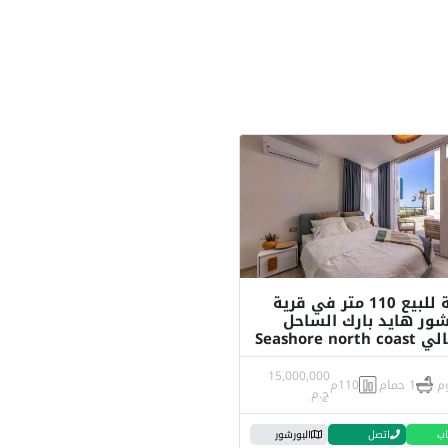
شالية للبيع 110 متر في قرية
ر هايد بارك الساحل
Seashore nort
15,000,000
1 حمام
110م
ج.م
اب
اتصل
البورشور