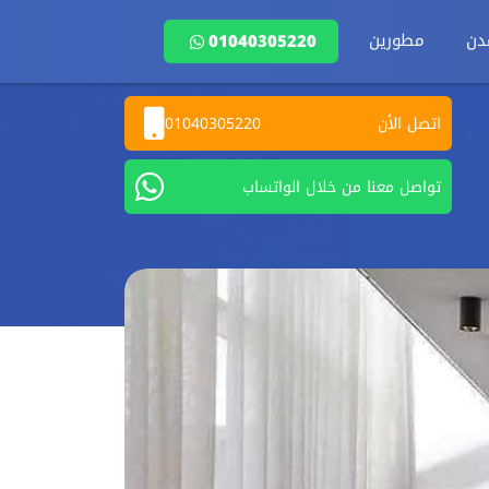
دن
مطورين
01040305220
اتصل الأن
01040305220
تواصل معنا من خلال الواتساب