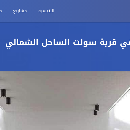
الرئيسية
مشاريع
م
هاوس للبيع 165م في قرية سولت الساحل الشمالي