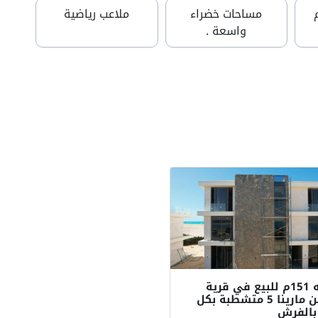
مساحات خضراء
ملاعب رياضية
واسعة .
شاليه 151م للبيع في قرية
سولين مارينا 5 متشطبة بكل
بالفرش