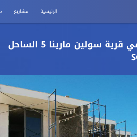
الرئيسية
مشاريع
م
تاون هاوس 254م للبيع في قرية سولين مارينا 5 الساحل