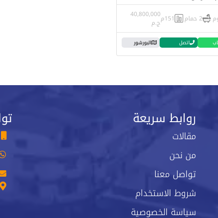
40,800,000
2 حمام
151م
ج.م
اب
اتصل
البورشور
روابط سريعة
توا
مقالات
من نحن
تواصل معنا
شروط الاستخدام
سياسة الخصوصية