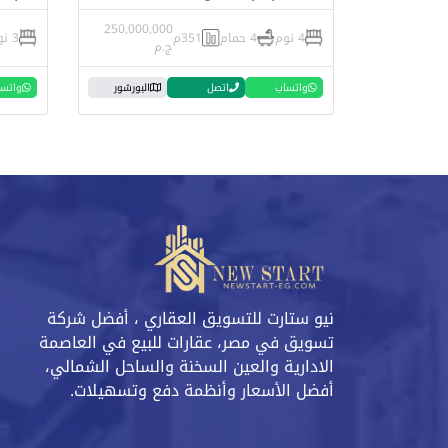
250,000,000
4 نوم
4 حمام
351م
3 نوم
ج.م
واتساب
اتصل
البورشور
واتس
نيو ستارت للتسويق العقاري ، أفضل شركة
تسويق في مصر، عقارات للبيع في العاصمة
الادارية والعين السخنة والساحل الشمالي،
أفضل الأسعار وأنظمة دفع وتسهيلات.