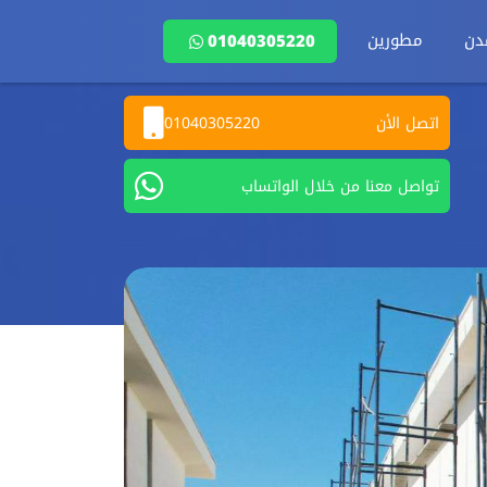
دن
مطورين
01040305220
اتصل الأن
01040305220
تواصل معنا من خلال الواتساب