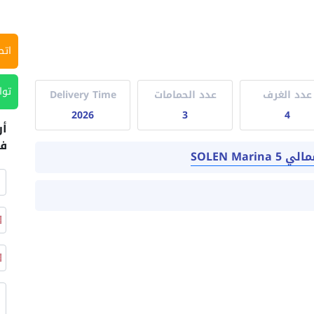
اتص
توا
عدد الغرف
عدد الحمامات
Delivery Time
2026
3
4
أر
في