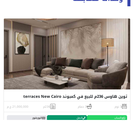
توين هاوس 236م للبيع في كمبوند terraces New Cairo
3 نوم
3 حمام
236م
21,000,000 ج.م
واتساب
اتصل
البورشور