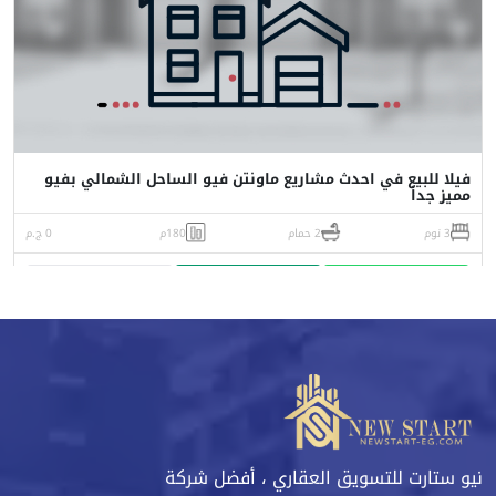
فيلا للبيع في احدث مشاريع ماونتن فيو الساحل الشمالي بفيو
مميز جداً
3 نوم
2 حمام
180م
0 ج.م
واتساب
اتصل
البورشور
نيو ستارت للتسويق العقاري ، أفضل شركة