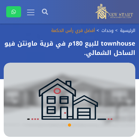
الرئيسية
وحدات
أفضل قري رأس الحكمة
townhouse للبيع 180م في قرية ماونتن فيو
الساحل الشمالي.