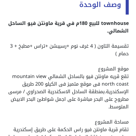
وصف الوحدة
townhouse للبيع 180م في قرية ماونتن فيو الساحل
الشمالي.
تقسيمة التاون ( 4 غرف نوم +رسيبشن +تراس +مطبخ + 3
حمام )
موقع المشروع
تقع قريه ماونتن فيو بالساحل الشمالي mountain view
north coast فى موقع متميز فى الكيلو 200 طريق
الإسكندرية.بمنطقة الساحل الاسكندرية الصحراوي / مرسى
مطروح على البحر مباشرة على اجمل شواطئ البحر الابيض
المتوسط.
مساحة المشروع
تقام قرية ماونتن فيو راس الحكمة على طريق إسكندرية