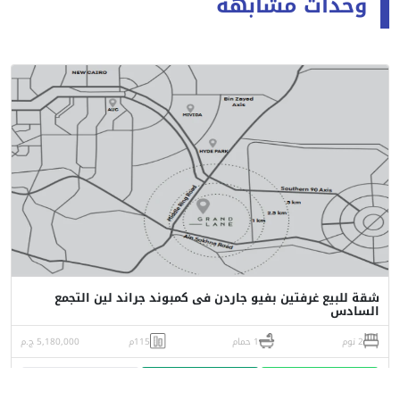
وحدات مشابهة
شقة للبيع غرفتين بفيو جاردن فى كمبوند جراند لين التجمع
السادس
2 نوم
1 حمام
115م
5,180,000 ج.م
واتساب
اتصل
البورشور