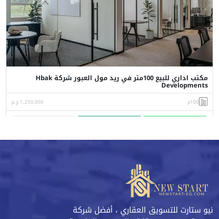
مكتب اداري للبيع 100متر في ريد مول العبور شركة Hbak
Developments
100م
1,250,000 ج.م
واتساب
اتصل
البورشور
نيو ستارت للتسويق العقاري ، أفضل شركة