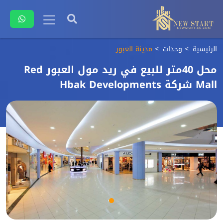
الرئيسية
وحدات
مدينة العبور
محل 40متر للبيع في ريد مول العبور Red
Mall شركة Hbak Developments