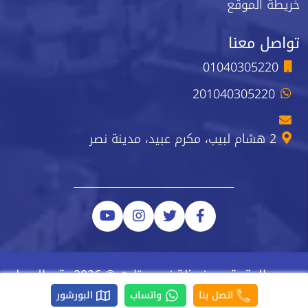
خريطة الموقع
تواصل معنا
01040305220
201040305220
2 هشام لبيب، مكرم عبيد، مدينة نصر
جميع الحقوق محفوظة نيو ستارت © 2026 رقم السجل
الضريبي 223-743-723
اتصل بنا
واتساب
البورشور