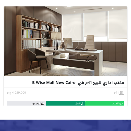
مكتب اداري للبيع 41م في B Wise Mall New Cairo
41م
4,059,000 ج.م
واتساب
اتصل
البورشور