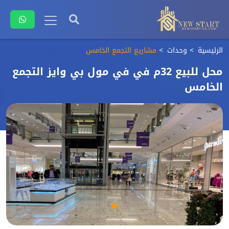
الرئيسية
وحدات
مشاريع التجمع الخامس
محل للبيع 32م في في مول بي وايز التجمع
الخامس