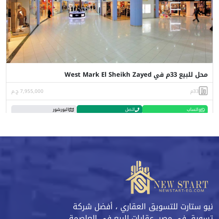
محل للبيع 33م في West Mark El Sheikh Zayed
33م
7,955,000 ج.م
واتساب
اتصل
البورشور
نيو ستارت للتسويق العقاري ، أفضل شركة
تسويق في مصر، عقارات للبيع في العاصمة