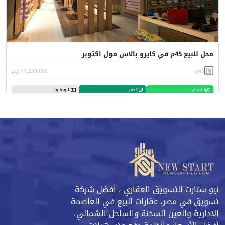
محل للبيع 45م في كايرو بالاس مول اكتوبر
45م
11,250,000 ج.م
واتساب
اتصل
البورشور
نيو ستارت للتسويق العقاري ، أفضل شركة
تسويق في مصر، عقارات للبيع في العاصمة
الادارية والعين السخنة والساحل الشمالي،