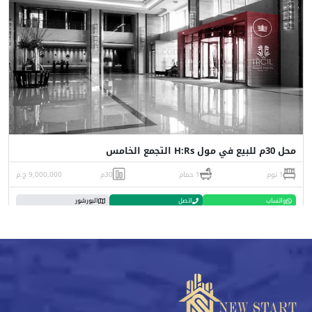
محل 30م للبيع في مول H:Rs التجمع الخامس
1 نوم
1 حمام
30م
9,000,000 ج.م
واتساب
اتصل
البورشور