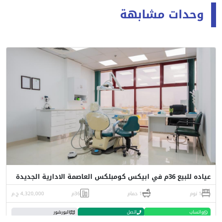
وحدات مشابهة
عياده للبيع 36م في ابيكس كومبلكس العاصمة الادارية الجديدة
1 نوم
1 حمام
36م
4,320,000 ج.م
واتساب
اتصل
البورشور