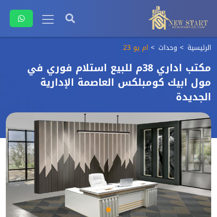
الرئيسية
وحدات
ام يو 23
مكتب اداري 38م للبيع استلام فوري في
مول ابيك كومبلكس العاصمة الإدارية
الجديدة