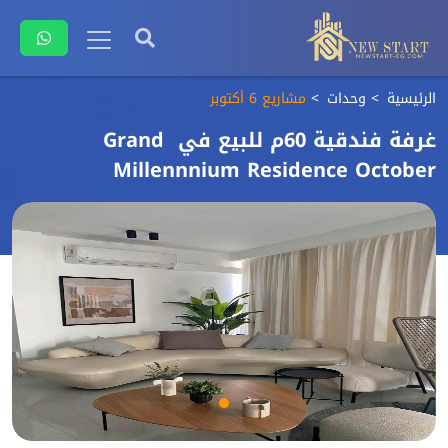
الرئيسية
وحدات
مشاريع 6 أكتوبر
غرفة فندقية 60م للبيع في Grand
Millennnium Residence October