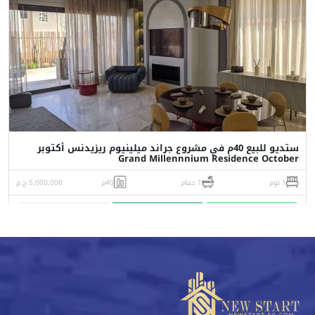
ستديو للبيع 40م في مشروع جراند ميلينيوم ريزيدنس أكتوبر
Grand Millennnium Residence October
1 نوم
1 حمام
40م
5,000,000 ج.م
واتساب
اتصل
البورشور