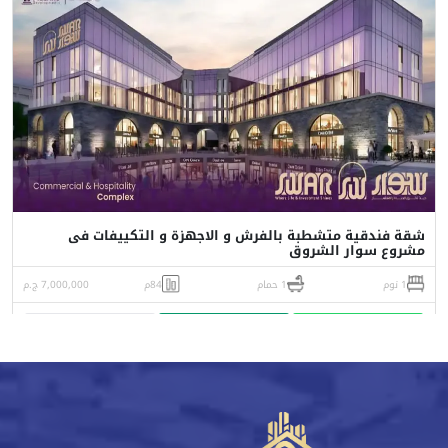
شقة فندقية متشطبة بالفرش و الاجهزة و التكييفات فى
مشروع سوار الشروق
1 نوم
1 حمام
84م
7,000,000 ج.م
واتساب
اتصل
البورشور