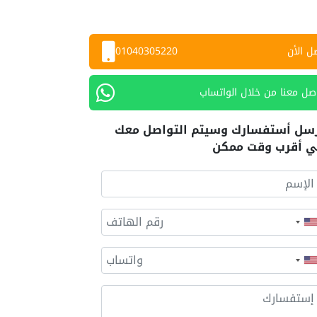
ل الأن
01040305220
صل معنا من خلال الواتساب
سل أستفسارك وسيتم التواصل معك
 أقرب وقت ممكن