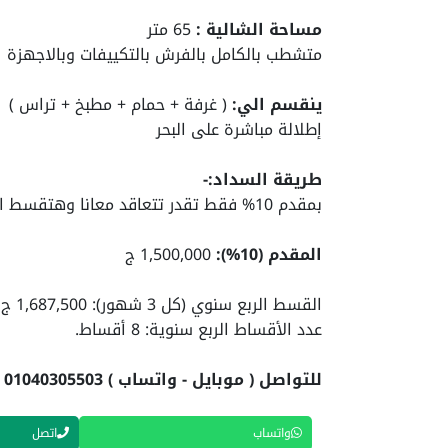
مساحة الشالية :
65 متر
متشطب بالكامل بالفرش بالتكييفات وبالاجهزة
ينقسم الي:
( غرفة + حمام + مطبخ + تراس )
إطلالة مباشرة على البحر
طريقة السداد:-
بمقدم 10% فقط تقدر تتعاقد معانا وهتقسط الباقي علي سنتين
المقدم (10%):
1,500,000 ج
القسط الربع سنوي (كل 3 شهور): 1,687,500 ج
عدد الأقساط الربع سنوية: 8 أقساط.
للتواصل ( موبايل - واتساب ) 01040305503
واتساب
اتصل