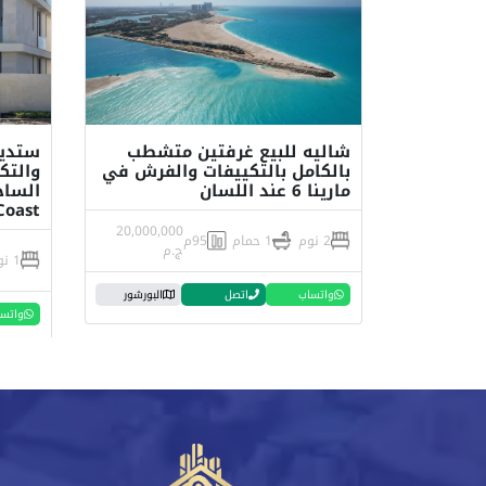
شاليه للبيع غرفتين متشطب
ستديو
بالكامل بالتكييفات والفرش في
والتك
مارينا 6 عند اللسان
Coast
20,000,000
2 نوم
1 حمام
95م
ج.م
1 نوم
واتساب
اتصل
البورشور
واتس