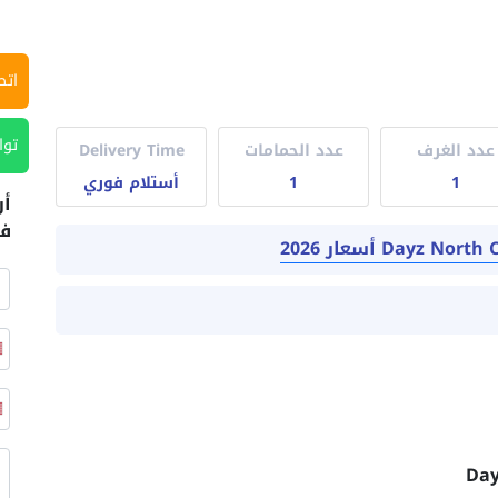
اتص
توا
عدد الغرف
عدد الحمامات
Delivery Time
1
1
أستلام فوري
أر
في