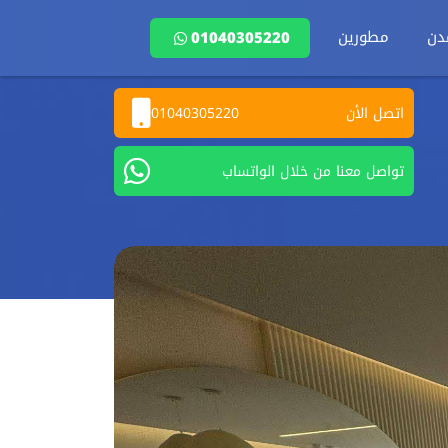
دن
مطورين
01040305220
اتصل الأن
01040305220
تواصل معنا من خلال الواتساب