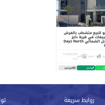
 للبيع متشطب بالفرش
ييفات في قرية دايز
الساحل الشمالي Dayz North
10,000,000
1 حمام
45م
ج.م
اب
اتصل
البورشور
روابط سريعة
توا