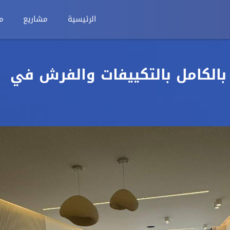
الرئيسية
مشاريع
م
6م متشطب بالكامل بالتكييفات والفرش في