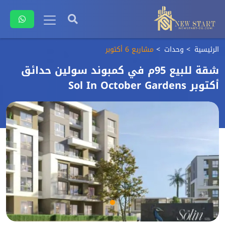
الرئيسية
وحدات
مشاريع 6 أكتوبر
شقة للبيع 95م في كمبوند سولين حدائق
أكتوبر Sol In October Gardens