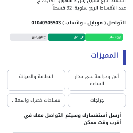
القسط الربع سنوي (كل 3 شهور): 72,141 ج
عدد الأقساط الربع سنوية: 32 قسطاً.
للتواصل ( موبايل - واتساب ) 01040305503
واتساب
اتصل
البورشور
المميزات
أمن وحراسة على مدار
النظافة والصيانة
الساعة
جراجات
مساحات خضراء واسعة .
أرسل أستفسارك وسيتم التواصل معك في
أقرب وقت ممكن