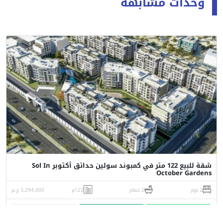
وحدات مشابهة
شقة للبيع 122 متر في كمبوند سولين حدائق أكتوبر Sol In
October Gardens
2 نوم
2 حمام
122م
3,294,000 ج.م
واتساب
اتصل
البورشور