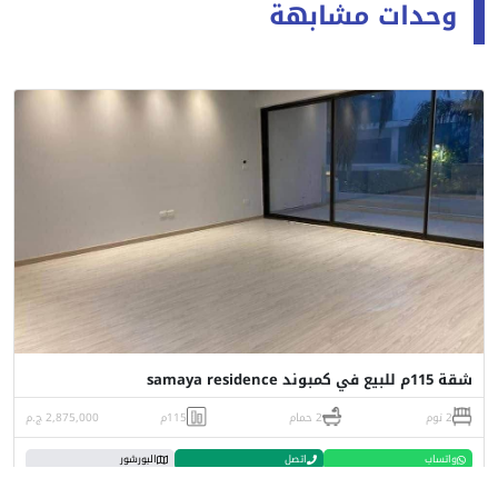
وحدات مشابهة
شقة 115م للبيع في كمبوند samaya residence
2 نوم
2 حمام
115م
2,875,000 ج.م
واتساب
اتصل
البورشور