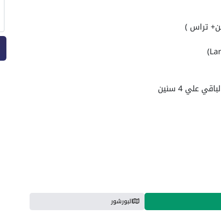
ن+ تراس )
البورشور