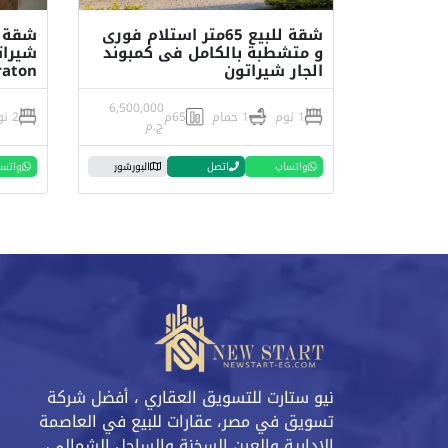
شقة للبيع 65متر استلام فورى
و متشطبة بالكامل فى كمبوند
الجار شيراتون
raton
6,500,000
1 نوم
1 حمام
65م
2 نوم
ج.م
واتساب
اتصل
البورشور
واتس
نيو ستارت للتسويق العقاري ، أفضل شركة
تسويق في مصر، عقارات للبيع في العاصمة
الادارية والعين السخنة والساحل الشمالي،