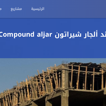
الرئيسية
مشاريع
م
شقة للبيع 75م في كمبوند ألجار شيراتون ompound aljar