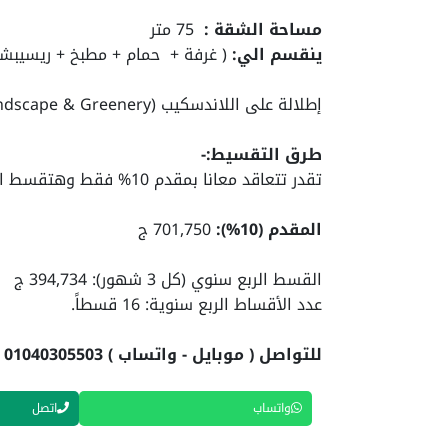
مساحة الشقة :
75 متر
ينقسم الي:
( غرفة + حمام + مطبخ + ريسيبش
إطلالة على اللاندسكيب (Landscape & Greenery)
طرق التقسيط:-
تقدر تتعاقد معانا بمقدم 10% فقط وهتقسط الباقي علي 4 سنين
المقدم (10%):
701,750 ج
القسط الربع سنوي (كل 3 شهور): 394,734 ج
عدد الأقساط الربع سنوية: 16 قسطاً.
للتواصل ( موبايل - واتساب ) 01040305503
واتساب
اتصل