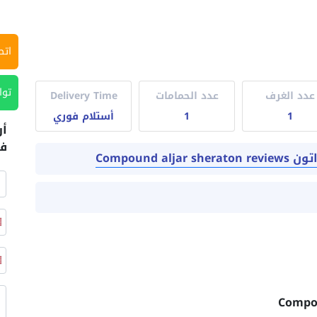
اتص
توا
عدد الغرف
عدد الحمامات
Delivery Time
1
1
أستلام فوري
أر
في
Compound