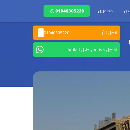
دن
مطورين
01040305220
اتصل الأن
01040305220
C
تواصل معنا من خلال الواتساب