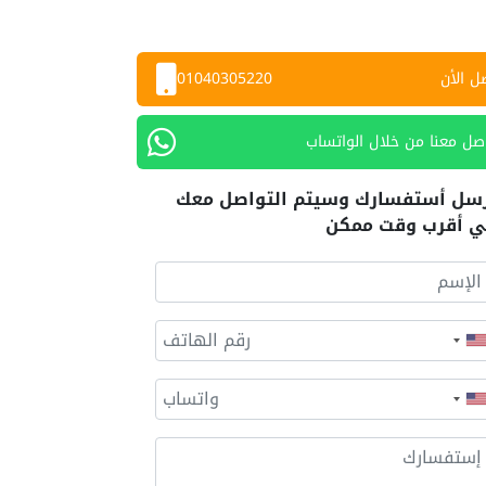
ل الأن
01040305220
صل معنا من خلال الواتساب
سل أستفسارك وسيتم التواصل معك
 أقرب وقت ممكن