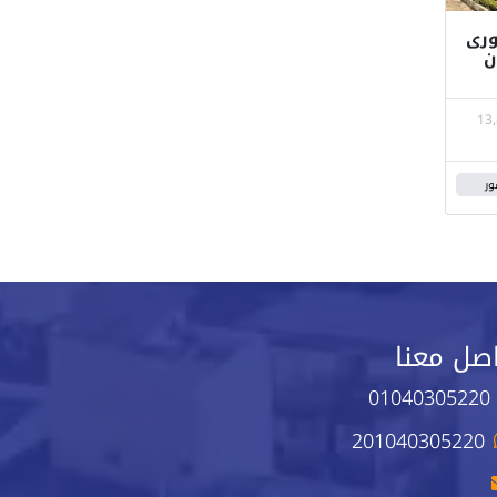
 فورى
ن
13
ور
صل معنا
01040305220
201040305220