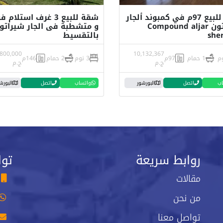
شقة للبيع 97م في كمبوند ألجار
شقة للبيع 3 غرف استلام
شيراتون Compound aljar
و متشطبة فى الجار شيراتو
she
بالتقسيط
,800,000
10,132,367
1 حمام
97م
3 نوم
2 حمام
146م
ج.م
ج.م
اب
اتصل
البورشور
واتساب
اتصل
البورش
روابط سريعة
توا
مقالات
من نحن
تواصل معنا