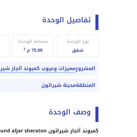
تفاصيل الوحدة
نوع الوحدة
مساحة الوحدة
2
شقق
75.00 م
مميزات وعيوب كمبوند ألجار شيراتون  aljar sheraton reviews
المشروع
المنطقة
مدينة شيراتون
وصف الوحدة
كمبوند ألجار شيراتون Compound aljar sheraton